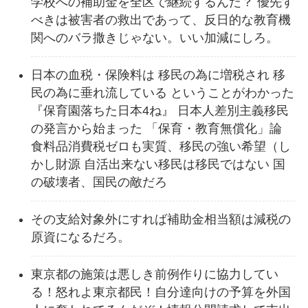
学校への補助金を全区で継続するんだ？ 優先す
べきは被害者の救出であって、反日的な教育機
関へのバラ撒きじゃない。いい加減にしろ。
日本の血税・保険料は 移民の為に増税され 移
民の為に垂れ流している ということがわかった
『保育園落ちた日本4ね』 日本人差別主義移民
の発言から始まった 「保育・教育無償化」論
食料品消費税ゼロも実質、移民の強い希望（し
かし財源 自活出来ない移民は移民ではない 国
の破壊者、国民の敵だろ
その支給対象外にすれば補助金相当額は減税の
原資になるだろ。
東京都の施策は悪しき前例作りに協力してい
る！怒れよ東京都民！自分達向けの予算を外国