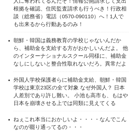
人に奪われてるんだぞ！情報公開請求して支出
根拠を確認、住民監査請求も行うべき！行政相
談（総務省）電話（0570-090110）へ！1人で
も出来るから行動あるのみ！
朝鮮・韓国は義務教育の学校じゃないんだか
ら、補助金を支給する方がおかしいんだよ。 他
のインターナショナルスクール同様に、補助金
なしにしないと整合性取れないだろ。異常だよ
外国人学校保護者らに補助金支給、朝鮮・韓国
学校は東京23区の全て対象 なぜ外国人？ 日本
人差別であり許し難い。 小池も高市も、もはや
日本を崩壊させる上では同類に見えてくる
ねぇこれ本当におかしいよ・・・・なんでこん
なのが罷り通ってるの・・・