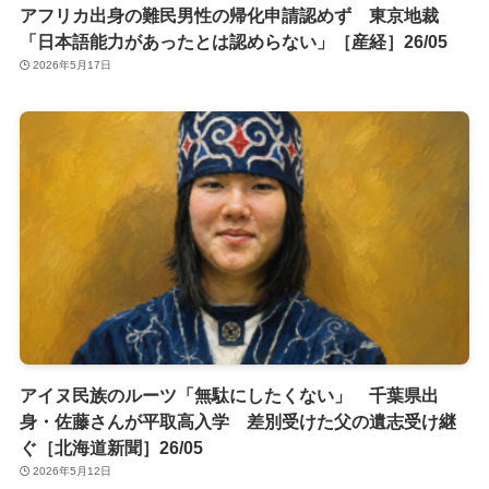
アフリカ出身の難民男性の帰化申請認めず 東京地裁
「日本語能力があったとは認めらない」［産経］26/05
2026年5月17日
アイヌ民族のルーツ「無駄にしたくない」 千葉県出
身・佐藤さんが平取高入学 差別受けた父の遺志受け継
ぐ［北海道新聞］26/05
2026年5月12日