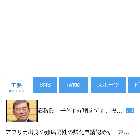
SNS
Twitter
スポーツ
ピ
主要
石破氏「子どもが増えても、投票
注目
ができるようになるのは18年後だ
からねえ。その時、私たちは政治
アフリカ出身の難民男性の帰化申請認めず 東京
家をやっていないでしょう」［デ