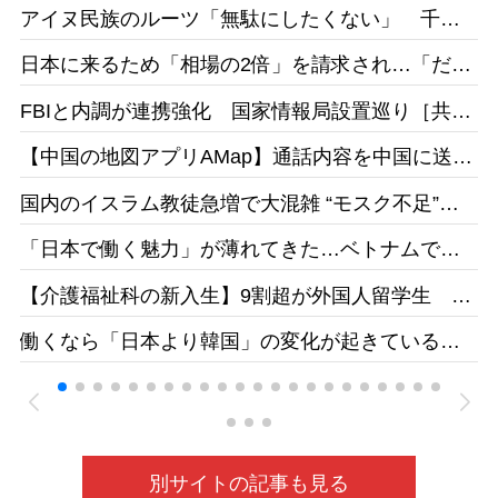
地裁「日本語能力があったとは認めらない」［産
イリー新潮］25/1
アイヌ民族のルーツ「無駄にしたくない」 千葉
経］26/05
県出身・佐藤さんが平取高入学 差別受けた父の
日本に来るため「相場の2倍」を請求され…「だか
遺志受け継ぐ［北海道新聞］26/05
らもっと働きたい」 お惣菜工場で頑張るベトナ
FBIと内調が連携強化 国家情報局設置巡り［共
ム人女性の事情［東京新聞］26/05
同］26/05
【中国の地図アプリAMap】通話内容を中国に送
信 国家安全局がリスク指摘［台湾］26/05
国内のイスラム教徒急増で大混雑 “モスク不足”訴
えの一方で相次ぐ建設反対［テレ朝］26/04
「日本で働く魅力」が薄れてきた…ベトナムで募
集をかけても人が集まらず［東京新聞］26/05
【介護福祉科の新入生】9割超が外国人留学生 志
す日本人減、国の受け入れ方針も影響 福井県の
働くなら「日本より韓国」の変化が起きている
若狭医療福祉専門学校［福井新聞］26/05
ベトナムの人材送り出し機関が懸念［東京新聞］
26/05
別サイトの記事も見る