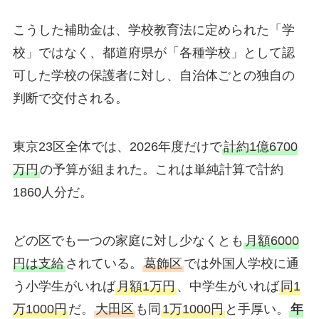
こうした補助金は、学校教育法に定められた「学
校」ではなく、都道府県が「各種学校」として認
可した学校の保護者に対し、自治体ごとの独自の
判断で交付される。
東京23区全体では、2026年度だけで
計約1億6700
万円
の予算が組まれた。これは単純計算で計約
1860人分だ。
どの区でも一つの家庭に対し少なくとも
月額6000
円は支給
されている。
葛飾区
では外国人学校に通
う小学生がいれば
月額1万円
、中学生がいれば
同1
万1000円
だ。
大田区
も同
1万1000円
と手厚い。
年