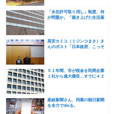
「永住許可取り消し」制度、何
が問題か。「築き上げた生活基
盤を剥奪」支援団体が反対の声
明
髙安カミユ（ミジンコまさ）さ
んのポスト「日本政府、こっそ
りと日系移民４世の受け入れを
認めていた。」
５１年間、市が税金を民間企業
１社から過大徴収…すでに４２
年分は時効
産経新聞さん、同業の朝日新聞
を全力でdisる。