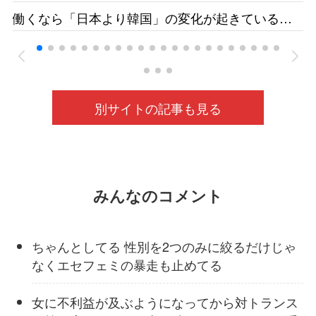
す日本人減、国の受け入れ方針も影響 福井県の
働くなら「日本より韓国」の変化が起きている
若狭医療福祉専門学校［福井新聞］26/05
ベトナムの人材送り出し機関が懸念［東京新聞］
26/05
別サイトの記事も見る
みんなのコメント
ちゃんとしてる 性別を2つのみに絞るだけじゃ
なくエセフェミの暴走も止めてる
女に不利益が及ぶようになってから対トランス