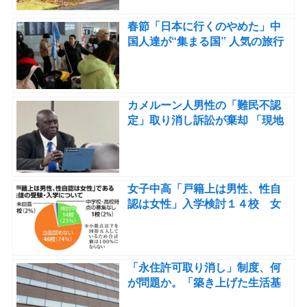
春節「日本に行くのやめた」中
国人達が“集まる国” 人気の旅行
先だったが手強い競合が現れる
カメルーン人男性の「難民不認
定」取り消し訴訟が棄却 「現地
の証拠」の真偽が争われる
女子中高「戸籍上は男性、性自
認は女性」入学検討１４校 女
子学院、神戸女学院も
「永住許可取り消し」制度、何
が問題か。「築き上げた生活基
盤を剥奪」支援団体が反対の声