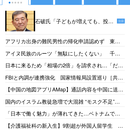
石破氏「子どもが増えても、投票
注目
ができるようになるのは18年後だ
からねえ。その時、私たちは政治
アフリカ出身の難民男性の帰化申請認めず 東京
家をやっていないでしょう」［デ
地裁「日本語能力があったとは認めらない」［産
イリー新潮］25/1
アイヌ民族のルーツ「無駄にしたくない」 千葉
経］26/05
県出身・佐藤さんが平取高入学 差別受けた父の
日本に来るため「相場の2倍」を請求され…「だか
遺志受け継ぐ［北海道新聞］26/05
らもっと働きたい」 お惣菜工場で頑張るベトナ
FBIと内調が連携強化 国家情報局設置巡り［共
ム人女性の事情［東京新聞］26/05
同］26/05
【中国の地図アプリAMap】通話内容を中国に送
信 国家安全局がリスク指摘［台湾］26/05
国内のイスラム教徒急増で大混雑 “モスク不足”訴
えの一方で相次ぐ建設反対［テレ朝］26/04
「日本で働く魅力」が薄れてきた…ベトナムで募
集をかけても人が集まらず［東京新聞］26/05
【介護福祉科の新入生】9割超が外国人留学生 志