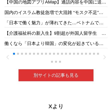
【中国の地図アプリAMap】通話内容を中国に送
信 国家安全局がリスク指摘［台湾］26/05
国内のイスラム教徒急増で大混雑 “モスク不足”訴
えの一方で相次ぐ建設反対［テレ朝］26/04
「日本で働く魅力」が薄れてきた…ベトナムで募
集をかけても人が集まらず［東京新聞］26/05
【介護福祉科の新入生】9割超が外国人留学生 志
す日本人減、国の受け入れ方針も影響 福井県の
働くなら「日本より韓国」の変化が起きている
若狭医療福祉専門学校［福井新聞］26/05
ベトナムの人材送り出し機関が懸念［東京新聞］
26/05
別サイトの記事も見る
Xより