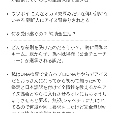
が困窮しているなら生活保護で生きる。
ウソポイ こんなオカメ納豆みたいな薄い顔やな
いやろ 朝鮮人にアイヌ背乗りされとる
何を受け継ぐの？ 補助金生活？
どんな差別を受けたのだろうか？。 將に同和ス
キーム。親から子、孫へ既得権（公金チューチ
ュー）が継承される訳だ。
私はDNA検査で父方ハプロDNAとやらでアイヌ
だとおっさんになってから初めて知ったwで、
鑑定と日本語訳を付けて全情報を教えるからア
イヌ協会とやらに入れさせろオレにもちゅうち
ゅうさせろと要求。無視(シャベチュにだ)され
てるので何度か同じ要求をしたけど完全無視w