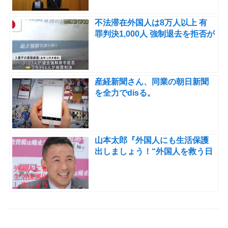
不法滞在外国人は8万人以上 有
罪判決1,000人 強制退去を拒否が
900人以上 難民申請をしている
有罪判決を受けた外国人も相当
いる。
産経新聞さん、同業の朝日新聞
を全力でdisる。
山本太郎『外国人にも生活保護
出しましょう！“外国人を救う日
本偉い”って日本の印象良くなり
ます！』