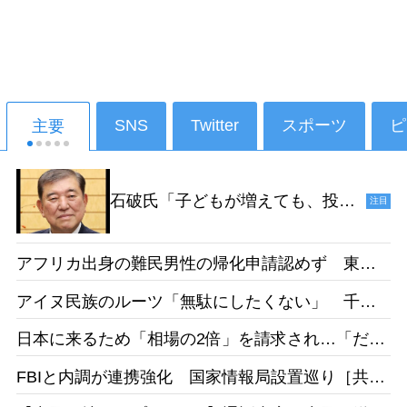
SNS
Twitter
スポーツ
ピ
主要
石破氏「子どもが増えても、投票
注目
ができるようになるのは18年後だ
からねえ。その時、私たちは政治
アフリカ出身の難民男性の帰化申請認めず 東京
家をやっていないでしょう」［デ
地裁「日本語能力があったとは認めらない」［産
イリー新潮］25/1
アイヌ民族のルーツ「無駄にしたくない」 千葉
経］26/05
県出身・佐藤さんが平取高入学 差別受けた父の
日本に来るため「相場の2倍」を請求され…「だか
遺志受け継ぐ［北海道新聞］26/05
らもっと働きたい」 お惣菜工場で頑張るベトナ
FBIと内調が連携強化 国家情報局設置巡り［共
ム人女性の事情［東京新聞］26/05
同］26/05