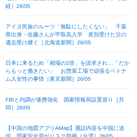
経］26/05
アイヌ民族のルーツ「無駄にしたくない」 千葉
県出身・佐藤さんが平取高入学 差別受けた父の
遺志受け継ぐ［北海道新聞］26/05
日本に来るため「相場の2倍」を請求され…「だか
らもっと働きたい」 お惣菜工場で頑張るベトナ
ム人女性の事情［東京新聞］26/05
FBIと内調が連携強化 国家情報局設置巡り［共
同］26/05
【中国の地図アプリAMap】通話内容を中国に送
信 国家安全局がリスク指摘［台湾］26/05