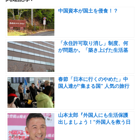
中国資本が国土を侵食！？
「永住許可取り消し」制度、何
が問題か。「築き上げた生活基
盤を剥奪」支援団体が反対の声
明
春節「日本に行くのやめた」中
国人達が“集まる国” 人気の旅行
先だったが手強い競合が現れる
山本太郎『外国人にも生活保護
出しましょう！“外国人を救う日
本偉い”って日本の印象良くなり
ます！』