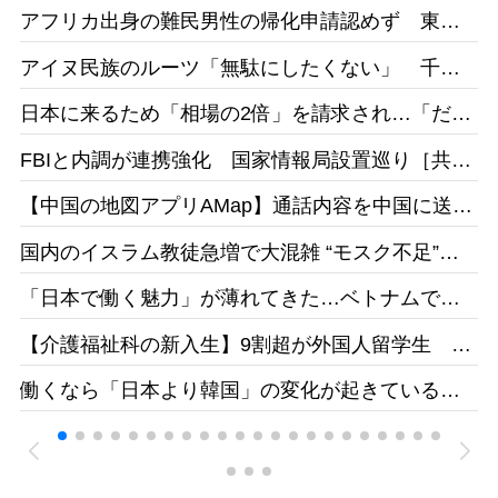
からねえ。その時、私たちは政治
アフリカ出身の難民男性の帰化申請認めず 東京
家をやっていないでしょう」［デ
地裁「日本語能力があったとは認めらない」［産
イリー新潮］25/1
アイヌ民族のルーツ「無駄にしたくない」 千葉
経］26/05
県出身・佐藤さんが平取高入学 差別受けた父の
日本に来るため「相場の2倍」を請求され…「だか
遺志受け継ぐ［北海道新聞］26/05
らもっと働きたい」 お惣菜工場で頑張るベトナ
FBIと内調が連携強化 国家情報局設置巡り［共
ム人女性の事情［東京新聞］26/05
同］26/05
【中国の地図アプリAMap】通話内容を中国に送
信 国家安全局がリスク指摘［台湾］26/05
国内のイスラム教徒急増で大混雑 “モスク不足”訴
えの一方で相次ぐ建設反対［テレ朝］26/04
「日本で働く魅力」が薄れてきた…ベトナムで募
集をかけても人が集まらず［東京新聞］26/05
【介護福祉科の新入生】9割超が外国人留学生 志
す日本人減、国の受け入れ方針も影響 福井県の
働くなら「日本より韓国」の変化が起きている
若狭医療福祉専門学校［福井新聞］26/05
ベトナムの人材送り出し機関が懸念［東京新聞］
26/05