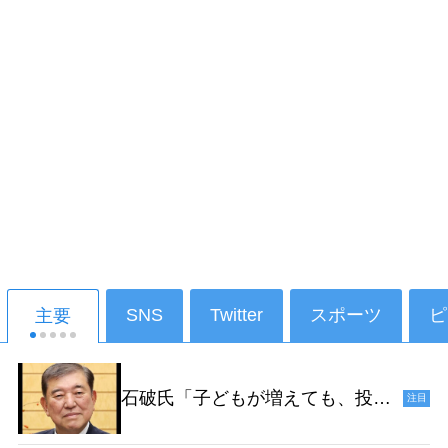
SNS
Twitter
スポーツ
ピ
主要
石破氏「子どもが増えても、投票
注目
ができるようになるのは18年後だ