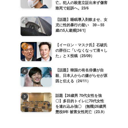
亡。犯人の殺意立証出来ず傷害
致死で起訴へ。23/6
【話題】睡眠導入剤飲ませ、女
児に性的暴行の疑い 39～55
歳の5人逮捕[24/1]
【イーロン・マスク氏】石破氏
の辞任に「いなくなって清々し
た」とＸ投稿（25/09）
【話題】韓国の有名俳優が自
殺、日本人からの嫌がらせが原
因と伝える（24/11）
話題【26歳男 70代女性を強
〇】多目的トイレに70代女性
を連れ込み強〇 (無職)26歳男
懲役8年 被害女性死亡（23.9）