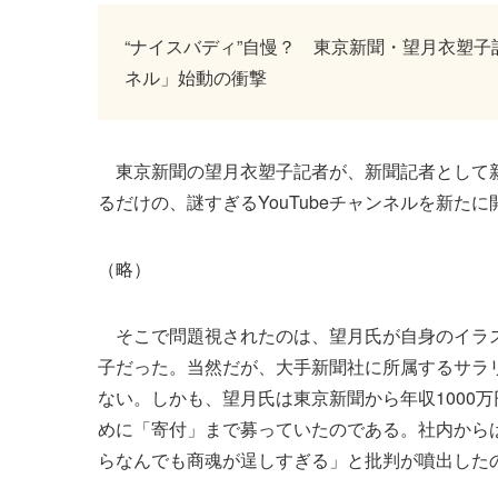
“ナイスバディ”自慢？ 東京新聞・望月衣塑子記
ネル」始動の衝撃
東京新聞の望月衣塑子記者が、新聞記者として新
るだけの、謎すぎるYouTubeチャンネルを新
（略）
そこで問題視されたのは、望月氏が自身のイラスト
子だった。当然だが、大手新聞社に所属するサラ
ない。しかも、望月氏は東京新聞から年収1000
めに「寄付」まで募っていたのである。社内から
らなんでも商魂が逞しすぎる」と批判が噴出した