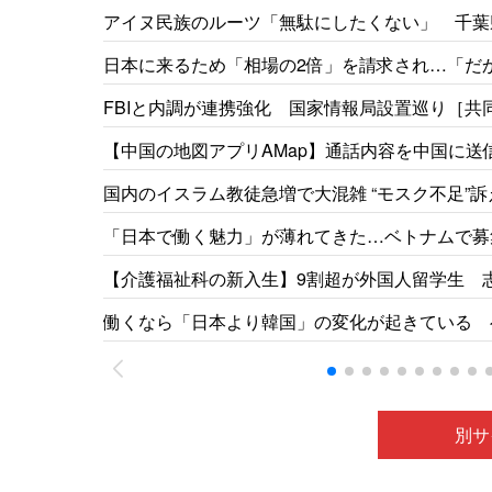
アイヌ民族のルーツ「無駄にしたくない」 千葉
［北海道新聞］26/05
日本に来るため「相場の2倍」を請求され…「だ
事情［東京新聞］26/05
FBIと内調が連携強化 国家情報局設置巡り［共同］
【中国の地図アプリAMap】通話内容を中国に送信
国内のイスラム教徒急増で大混雑 “モスク不足”訴
「日本で働く魅力」が薄れてきた…ベトナムで募集
【介護福祉科の新入生】9割超が外国人留学生 
祉専門学校［福井新聞］26/05
働くなら「日本より韓国」の変化が起きている ベ
別サ