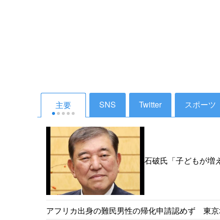
SNS
Twitter
スポーツ
主要
石破氏「子どもが増
その時、私たちは政治
アフリカ出身の難民男性の帰化申請認めず 東京地