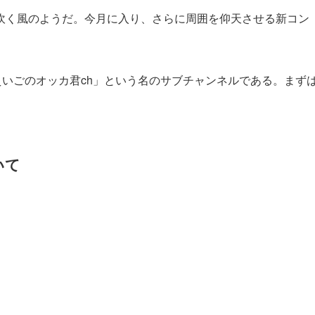
く風のようだ。今月に入り、さらに周囲を仰天させる新コン
 新語・流行語大賞】年間大賞は
【悲報】２０３２年小惑星衝突
内閣総理大臣 「働いて働いて
亡か。確率が２．２％に上昇
いて働いてまいります」［オリ
2025年2月8日
いごのオッカ君ch」という名のサブチャンネルである。まず
ス/動画］25/12
2月1日
いて