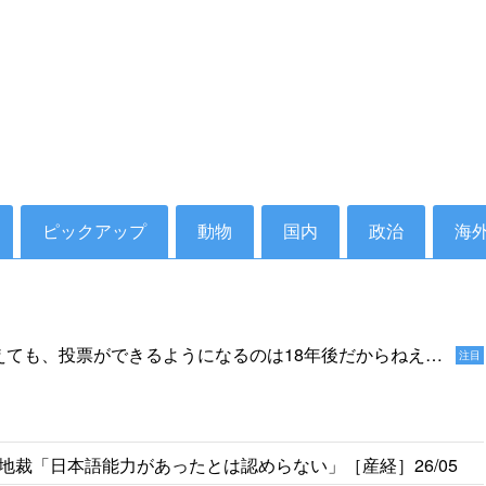
ピックアップ
動物
国内
政治
海
えても、投票ができるようになるのは18年後だからねえ。
注目
家をやっていないでしょう」［デイリー新潮］25/1
裁「日本語能力があったとは認めらない」［産経］26/05