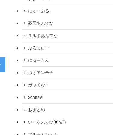
にゅーぷる
憂国あんてな
ヌルポあんてな
ぶろにゅー
にゅーもふ
外
特集
経済
芸能
ぷぅアンテナ
ガッてな！
2chnavi
イスラム教徒のための「どこ
選ばれる理由になり得る」［読売
おまとめ
いーあんてな(#ﾟwﾟ)
外国人へのごみ出しルール周知など「国の交付税で半額負
ブルーアンテナ