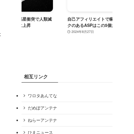
で人類滅
自己アフィリエイトで稼ぐ！セルフパッ
FXで
クのあるASPはこの5個だけ
要！F
2024年8月27日
2024
は
相互リンク
ワロタあんてな
だめぽアンテナ
ねらーアンテナ
ひまニュース