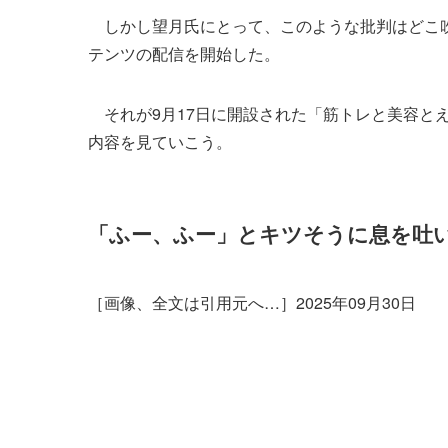
しかし望月氏にとって、このような批判はどこ吹
テンツの配信を開始した。
【2025
高市早苗
働いて働
それが9月17日に開設された「筋トレと美容とえ
コンニュー
内容を見ていこう。
2025年1
「ふー、ふー」とキツそうに息を吐
［画像、全文は引用元へ…］2025年09月30日