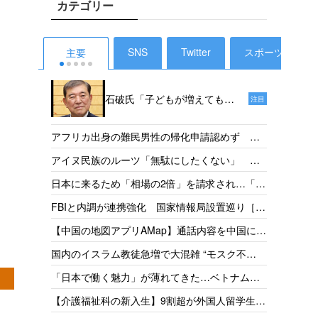
カテゴリー
SNS
Twitter
スポーツ
主要
石破氏「子どもが増えても、
注目
投票ができるようになるのは
18年後だからねえ。その時、
外国人
アフリカ出身の難民男性の帰化申請認めず 東
私たちは政治家をやっていな
税で半
京地裁「日本語能力があったとは認めらない」
【タイ
アイヌ民族のルーツ「無駄にしたくない」 千
いでしょう」［デイリー新
支援［
［産経］26/05
ってい
葉県出身・佐藤さんが平取高入学 差別受けた
潮］25/1
発表か
日本に来るため「相場の2倍」を請求され…「だ
件の犯
父の遺志受け継ぐ［北海道新聞］26/05
取得厳
からもっと働きたい」 お惣菜工場で頑張るベ
捕・起
【神社
FBIと内調が連携強化 国家情報局設置巡り［共
方」を
トナム人女性の事情［東京新聞］26/05
怒り「
同］26/05
政府
【中国の地図アプリAMap】通話内容を中国に送
［読売］
従事者
信 国家安全局がリスク指摘［台湾］26/05
【琵琶
国内のイスラム教徒急増で大混雑 “モスク不
［産経］
足”訴えの一方で相次ぐ建設反対［テレ朝］
【岐阜
「日本で働く魅力」が薄れてきた…ベトナムで
26/04
上回る
募集をかけても人が集まらず［東京新聞］26/05
【外務
【介護福祉科の新入生】9割超が外国人留学生
26/05
金協力
志す日本人減、国の受け入れ方針も影響 福井