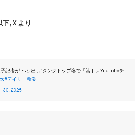
以下,Ｘより
子記者が“ヘソ出し”タンクトップ姿で「筋トレYouTubeチ
cxc
#デイリー新潮
 30, 2025