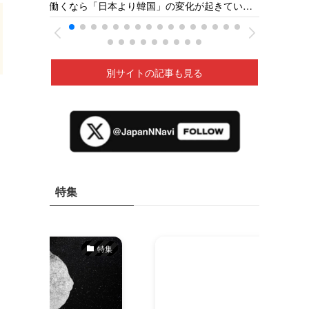
【火の
働くなら「日本より韓国」の変化が起きてい
県の若狭医療福祉専門学校［福井新聞］26/05
深夜に
る ベトナムの人材送り出し機関が懸念［東京
新聞］26/05
別サイトの記事も見る
特集
特集
特集