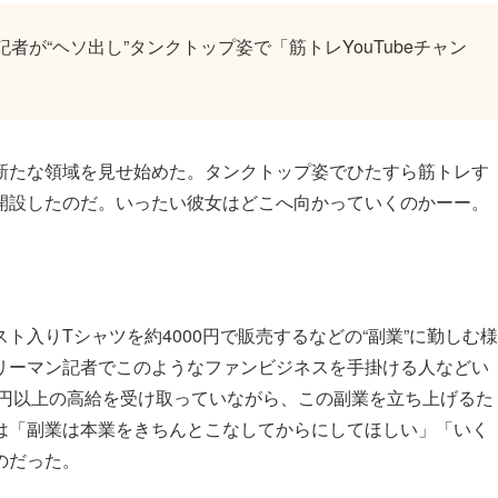
者が“ヘソ出し”タンクトップ姿で「筋トレYouTubeチャン
たな領域を見せ始めた。タンクトップ姿でひたすら筋トレす
たに開設したのだ。いったい彼女はどこへ向かっていくのかーー。
入りTシャツを約4000円で販売するなどの“副業”に勤しむ様
リーマン記者でこのようなファンビジネスを手掛ける人などい
万円以上の高給を受け取っていながら、この副業を立ち上げるた
特集
は「副業は本業をきちんとこなしてからにしてほしい」「いく
のだった。