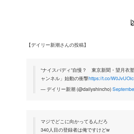
【デイリー新潮さんの投稿】
“ナイスバディ”自慢？ 東京新聞・望月衣塑
ャンネル」始動の衝撃
https://t.co/W0JvUOi
— デイリー新潮 (@dailyshincho)
September
マジでどこに向かってるんだろ
340人目の登録者は俺ですけどw