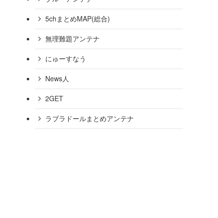
26/05
【タイ国籍の男3人】「1戸建てで雨戸を閉め切っている家
5chまとめMAP(総合)
2400万円相当を盗んだ疑いで逮捕・起訴 茨城県警［TBS］
発表から1週間足らずで始まった「外国人の国籍取得厳格
む［東京新聞］26/05
無理難題アンテナ
【神社】塀の銅板６０枚超はぎ取られる…総代怒り「地域が
にゅーすなう
政府、情報活動で「仮装身分」の導入検討へ 従事者の安全
News人
【琵琶湖に遺体 9日に発見3件相次ぐ】 -Yahoo!
2GET
【岐阜の朝鮮学校が令和6年度も多重申請】実費上回る補助
ラブラドールまとめアンテナ
【外務省】ケニアの人材育成に2.6億円の無償資金協力［26/
【火の神様まつる神社が火事】関係者「痛恨」深夜になぜ？［