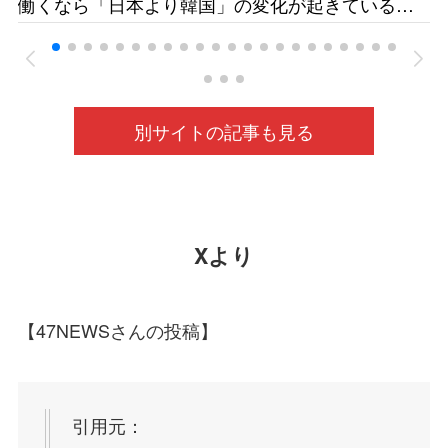
働くなら「日本より韓国」の変化が起きている
若狭医療福祉専門学校［福井新聞］26/05
ベトナムの人材送り出し機関が懸念［東京新聞］
26/05
別サイトの記事も見る
Xより
【47NEWSさんの投稿】
引用元：