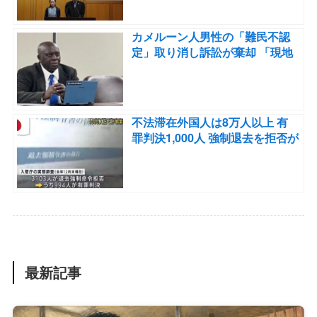
認めていた。」
カメルーン人男性の「難民不認
定」取り消し訴訟が棄却 「現地
の証拠」の真偽が争われる
不法滞在外国人は8万人以上 有
罪判決1,000人 強制退去を拒否が
900人以上 難民申請をしている
有罪判決を受けた外国人も相当
いる。
最新記事