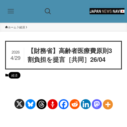
ホーム
経済
【財務省】高齢者医療費原則3
2026
4/29
割負担を提言［共同］26/04
経済