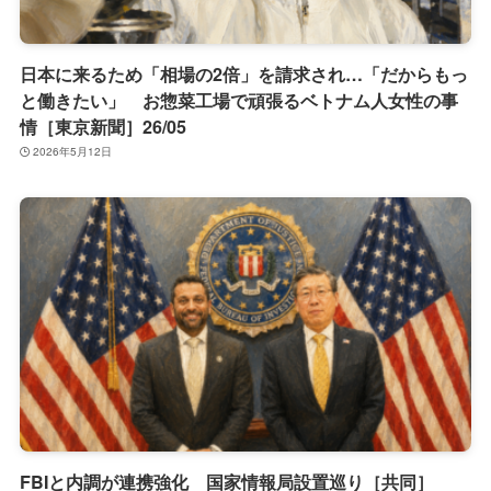
日本に来るため「相場の2倍」を請求され…「だからもっ
と働きたい」 お惣菜工場で頑張るベトナム人女性の事
情［東京新聞］26/05
2026年5月12日
FBIと内調が連携強化 国家情報局設置巡り［共同］