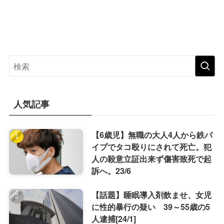
人気記事
【6歳児】無職の大人4人から鉄パ
イプでタコ殴りにされて死亡。犯
人の殺意立証出来ず傷害致死で起
訴へ。23/6
【話題】睡眠導入剤飲ませ、女児
に性的暴行の疑い 39～55歳の5
人逮捕[24/1]