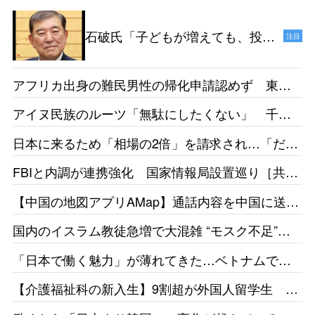
石破氏「子どもが増えても、投票
注目
ができるようになるのは18年後だ
からねえ。その時、私たちは政治
アフリカ出身の難民男性の帰化申請認めず 東京
家をやっていないでしょう」［デ
地裁「日本語能力があったとは認めらない」［産
イリー新潮］25/1
アイヌ民族のルーツ「無駄にしたくない」 千葉
経］26/05
県出身・佐藤さんが平取高入学 差別受けた父の
日本に来るため「相場の2倍」を請求され…「だか
遺志受け継ぐ［北海道新聞］26/05
らもっと働きたい」 お惣菜工場で頑張るベトナ
FBIと内調が連携強化 国家情報局設置巡り［共
ム人女性の事情［東京新聞］26/05
同］26/05
【中国の地図アプリAMap】通話内容を中国に送
信 国家安全局がリスク指摘［台湾］26/05
国内のイスラム教徒急増で大混雑 “モスク不足”訴
えの一方で相次ぐ建設反対［テレ朝］26/04
「日本で働く魅力」が薄れてきた…ベトナムで募
集をかけても人が集まらず［東京新聞］26/05
【介護福祉科の新入生】9割超が外国人留学生 志
す日本人減、国の受け入れ方針も影響 福井県の