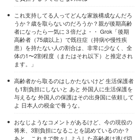
これ支持してる人ってどんな家族構成なんだろ
うか？歳を取らないのだろうか？親が後期高齢
者になったら一気に３倍だよ・・ Grok「後期
高齢者（75歳以上）で既往症（持病や慢性疾
患）を持たない人の割合は、非常に少なく、全
体の1〜2割程度（またはそれ以下）と推定され
ます。」
高齢者から取るのはしかたないけど 生活保護者
も1割負担にしないと あと 外国人に生活保護を
与えるな 外国人の保護はその出身国に依頼して
よ 日本人の税金で養うな。
おなじようなコメントがあるけど、今の現役の
将来、3割負担になることを認めているのか？
あと、これまで散々しようした高齢者は逃げ切