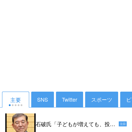
SNS
Twitter
スポーツ
ピ
主要
石破氏「子どもが増えても、投票
注目
ができるようになるのは18年後だ