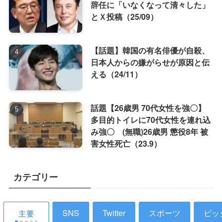
辞任に「いなくなって清々した」
とＸ投稿（25/09）
【話題】韓国の有名俳優が自殺、
日本人からの嫌がらせが原因と伝
える（24/11）
話題【26歳男 70代女性を強〇】
多目的トイレに70代女性を連れ込
み強〇 (無職)26歳男 懲役8年 被
害女性死亡（23.9）
カテゴリー
SNS
Twitter
スポーツ
ピッ
主要