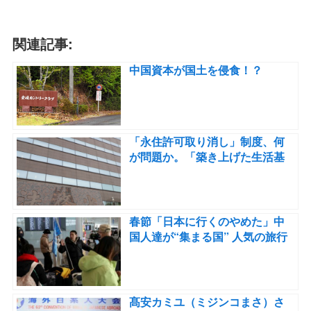
関連記事:
中国資本が国土を侵食！？
「永住許可取り消し」制度、何
が問題か。「築き上げた生活基
盤を剥奪」支援団体が反対の声
明
春節「日本に行くのやめた」中
国人達が“集まる国” 人気の旅行
先だったが手強い競合が現れる
髙安カミユ（ミジンコまさ）さ