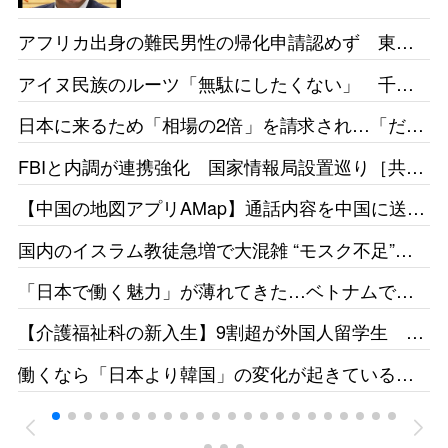
からねえ。その時、私たちは政治
アフリカ出身の難民男性の帰化申請認めず 東京
家をやっていないでしょう」［デ
地裁「日本語能力があったとは認めらない」［産
イリー新潮］25/1
アイヌ民族のルーツ「無駄にしたくない」 千葉
経］26/05
県出身・佐藤さんが平取高入学 差別受けた父の
日本に来るため「相場の2倍」を請求され…「だか
遺志受け継ぐ［北海道新聞］26/05
らもっと働きたい」 お惣菜工場で頑張るベトナ
FBIと内調が連携強化 国家情報局設置巡り［共
ム人女性の事情［東京新聞］26/05
同］26/05
【中国の地図アプリAMap】通話内容を中国に送
信 国家安全局がリスク指摘［台湾］26/05
国内のイスラム教徒急増で大混雑 “モスク不足”訴
えの一方で相次ぐ建設反対［テレ朝］26/04
「日本で働く魅力」が薄れてきた…ベトナムで募
集をかけても人が集まらず［東京新聞］26/05
【介護福祉科の新入生】9割超が外国人留学生 志
す日本人減、国の受け入れ方針も影響 福井県の
働くなら「日本より韓国」の変化が起きている
若狭医療福祉専門学校［福井新聞］26/05
ベトナムの人材送り出し機関が懸念［東京新聞］
26/05