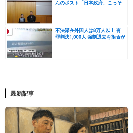
んのポスト「日本政府、こっそ
りと日系移民４世の受け入れを
認めていた。」
不法滞在外国人は8万人以上 有
罪判決1,000人 強制退去を拒否が
900人以上 難民申請をしている
有罪判決を受けた外国人も相当
いる。
最新記事