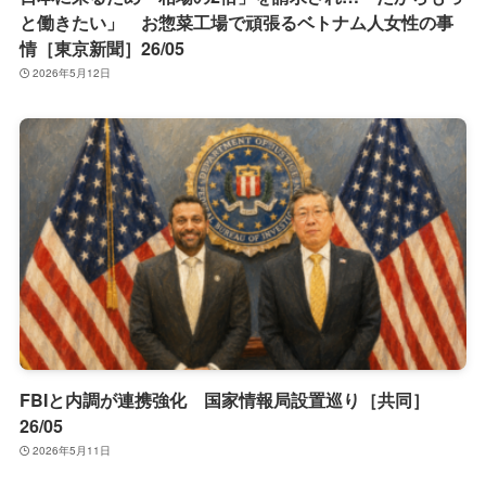
と働きたい」 お惣菜工場で頑張るベトナム人女性の事
情［東京新聞］26/05
2026年5月12日
FBIと内調が連携強化 国家情報局設置巡り［共同］
26/05
2026年5月11日