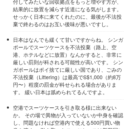
付してみたいな回収拠点をもっと増やす方が、
結果的に放置を減らす近道になる気がします。
せっかく日本に来てくれたのに、最後が不法投
棄で終わるのはお互い後味が悪いですし。
日本はなんでも緩くて甘いですからね。 シンガ
ポールでスーツケースを不法投棄（路上、空
港、ホテルなどに放置）なんかすると、非常に
厳しい罰則が科される可能性が高いです。 シン
ガポールはポイ捨てに厳しい国であり、ごみの
不法投棄（Littering）は最高でS$1,000（約8万
円〜）程度の罰金が科せられる場合がありま
す。 緩い日本は舐められてるんですよ。
空港でスーツケースを引き取る様に出来ない
か。 その場で異物が入っていないか中身を確認
し、問題なければ空港内で使える500円買い物