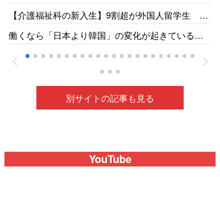
集をかけても人が集まらず［東京新聞］26/05
【介護福祉科の新入生】9割超が外国人留学生 志
す日本人減、国の受け入れ方針も影響 福井県の
働くなら「日本より韓国」の変化が起きている
若狭医療福祉専門学校［福井新聞］26/05
ベトナムの人材送り出し機関が懸念［東京新聞］
26/05
別サイトの記事も見る
YouTube