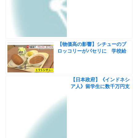
【物価高の影響】シチューのブ
ロッコリーがパセリに 学校給
食に“異変”…給食費値上げや外
国産食材への変更も
【日本政府】《インドネシ
ア人》留学生に数千万円支
援！高校→大学→就職まで
《10年間》日本初〖2億円
規模の基金設立〗