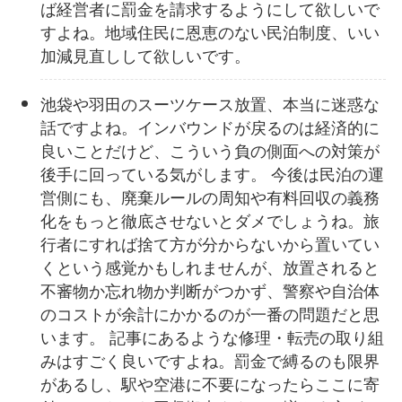
ば経営者に罰金を請求するようにして欲しいで
すよね。地域住民に恩恵のない民泊制度、いい
加減見直しして欲しいです。
池袋や羽田のスーツケース放置、本当に迷惑な
話ですよね。インバウンドが戻るのは経済的に
良いことだけど、こういう負の側面への対策が
後手に回っている気がします。 今後は民泊の運
営側にも、廃棄ルールの周知や有料回収の義務
化をもっと徹底させないとダメでしょうね。旅
行者にすれば捨て方が分からないから置いてい
くという感覚かもしれませんが、放置されると
不審物か忘れ物か判断がつかず、警察や自治体
のコストが余計にかかるのが一番の問題だと思
います。 記事にあるような修理・転売の取り組
みはすごく良いですよね。罰金で縛るのも限界
があるし、駅や空港に不要になったらここに寄