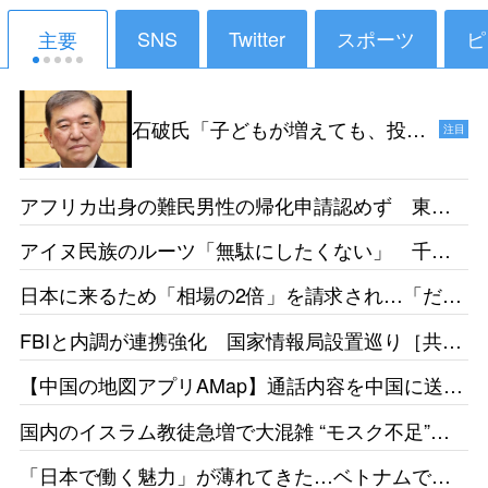
SNS
Twitter
スポーツ
ピ
主要
石破氏「子どもが増えても、投票
注目
ができるようになるのは18年後だ
からねえ。その時、私たちは政治
アフリカ出身の難民男性の帰化申請認めず 東京
家をやっていないでしょう」［デ
地裁「日本語能力があったとは認めらない」［産
イリー新潮］25/1
アイヌ民族のルーツ「無駄にしたくない」 千葉
経］26/05
県出身・佐藤さんが平取高入学 差別受けた父の
日本に来るため「相場の2倍」を請求され…「だか
遺志受け継ぐ［北海道新聞］26/05
らもっと働きたい」 お惣菜工場で頑張るベトナ
FBIと内調が連携強化 国家情報局設置巡り［共
ム人女性の事情［東京新聞］26/05
同］26/05
【中国の地図アプリAMap】通話内容を中国に送
信 国家安全局がリスク指摘［台湾］26/05
国内のイスラム教徒急増で大混雑 “モスク不足”訴
えの一方で相次ぐ建設反対［テレ朝］26/04
「日本で働く魅力」が薄れてきた…ベトナムで募