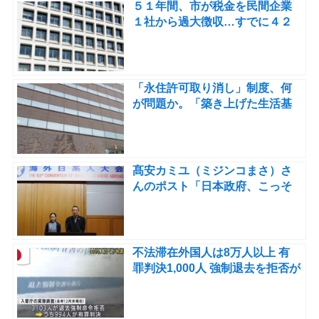
５１年間、市が税金を民間企業
１社から過大徴収…すでに４２
年分は時効
「永住許可取り消し」制度、何
が問題か。「築き上げた生活基
盤を剥奪」支援団体が反対の声
明
髙安カミユ（ミジンコまさ）さ
んのポスト「日本政府、こっそ
りと日系移民４世の受け入れを
認めていた。」
不法滞在外国人は8万人以上 有
罪判決1,000人 強制退去を拒否が
900人以上 難民申請をしている
有罪判決を受けた外国人も相当
いる。