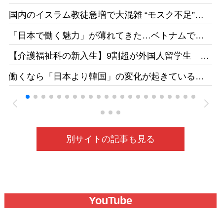
信 国家安全局がリスク指摘［台湾］26/05
国内のイスラム教徒急増で大混雑 “モスク不足”訴
えの一方で相次ぐ建設反対［テレ朝］26/04
「日本で働く魅力」が薄れてきた…ベトナムで募
集をかけても人が集まらず［東京新聞］26/05
【介護福祉科の新入生】9割超が外国人留学生 志
す日本人減、国の受け入れ方針も影響 福井県の
働くなら「日本より韓国」の変化が起きている
若狭医療福祉専門学校［福井新聞］26/05
ベトナムの人材送り出し機関が懸念［東京新聞］
26/05
別サイトの記事も見る
YouTube