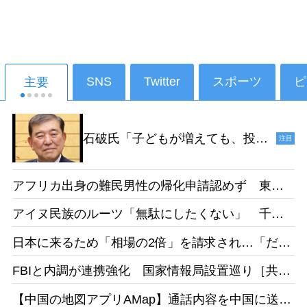
SNS
Twitter
スポーツ
ピ
主要
石破氏「子どもが増えても、投票
注目
ができるようになるのは18年後だ
からねえ。その時、私たちは政治
アフリカ出身の難民男性の帰化申請認めず 東京
家をやっていないでしょう」［デ
地裁「日本語能力があったとは認めらない」［産
イリー新潮］25/1
アイヌ民族のルーツ「無駄にしたくない」 千葉
経］26/05
県出身・佐藤さんが平取高入学 差別受けた父の
日本に来るため「相場の2倍」を請求され…「だか
遺志受け継ぐ［北海道新聞］26/05
らもっと働きたい」 お惣菜工場で頑張るベトナ
FBIと内調が連携強化 国家情報局設置巡り［共
ム人女性の事情［東京新聞］26/05
同］26/05
【中国の地図アプリAMap】通話内容を中国に送