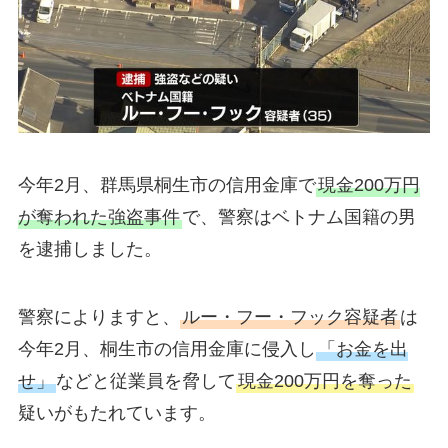
今年2月、群馬県桐生市の信用金庫で
現金200万円
が奪われた強盗事件
で、警察はベトナム国籍の男
を逮捕しました。
警察によりますと、
ルー・フー・フック容疑者
は
今年2月、桐生市の信用金庫に侵入し
「お金を出
せ」
などと従業員を脅して
現金200万円を奪った
疑いがもたれています。