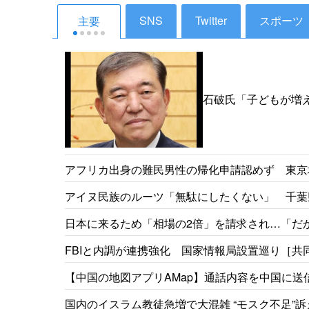
SNS
Twitter
スポーツ
主要
石破氏「子どもが増
その時、私たちは政治
アフリカ出身の難民男性の帰化申請認めず 東京地
アイヌ民族のルーツ「無駄にしたくない」 千葉
［北海道新聞］26/05
日本に来るため「相場の2倍」を請求され…「だ
事情［東京新聞］26/05
FBIと内調が連携強化 国家情報局設置巡り［共同］
【中国の地図アプリAMap】通話内容を中国に送信
国内のイスラム教徒急増で大混雑 “モスク不足”訴