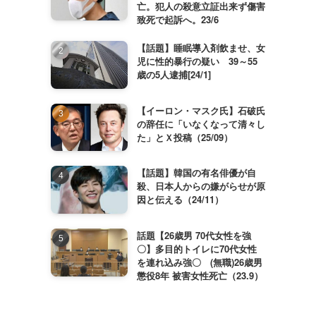
亡。犯人の殺意立証出来ず傷害
致死で起訴へ。23/6
【話題】睡眠導入剤飲ませ、女
児に性的暴行の疑い 39～55
歳の5人逮捕[24/1]
【イーロン・マスク氏】石破氏
の辞任に「いなくなって清々し
た」とＸ投稿（25/09）
【話題】韓国の有名俳優が自
殺、日本人からの嫌がらせが原
因と伝える（24/11）
話題【26歳男 70代女性を強
〇】多目的トイレに70代女性
を連れ込み強〇 (無職)26歳男
懲役8年 被害女性死亡（23.9）