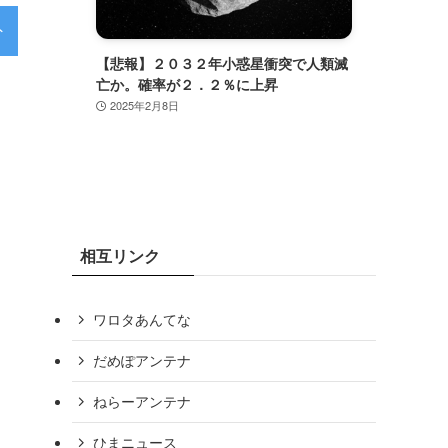
外
特集
経済
芸能
間大賞は
【悲報】２０３２年小惑星衝突で人類滅
自己ア
働いて
亡か。確率が２．２％に上昇
クのあ
」［オリ
2025年2月8日
2024
イスラム教徒のための「どこ
選ばれる理由になり得る」［読売
外国人へのごみ出しルール周知など「国の交付税で半額負
相互リンク
26/05
【タイ国籍の男3人】「1戸建てで雨戸を閉め切っている家
2400万円相当を盗んだ疑いで逮捕・起訴 茨城県警［TBS］
発表から1週間足らずで始まった「外国人の国籍取得厳格
ワロタあんてな
む［東京新聞］26/05
【神社】塀の銅板６０枚超はぎ取られる…総代怒り「地域が
だめぽアンテナ
政府、情報活動で「仮装身分」の導入検討へ 従事者の安全
ねらーアンテナ
【琵琶湖に遺体 9日に発見3件相次ぐ】 -Yahoo!
ひまニュース