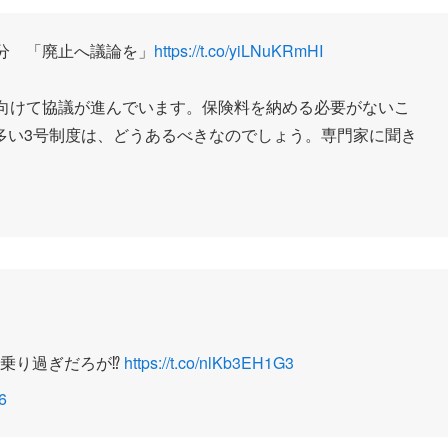
分 「廃止へ議論を」
https://t.co/yiLNuKRmHI
に向けて協議が進んでいます。保険料を納める必要がないこ
多い3号制度は、どうあるべきなのでしょう。専門家に聞き
乗り過ぎだろが⁉️
https://t.co/nlKb3EH1G3
6