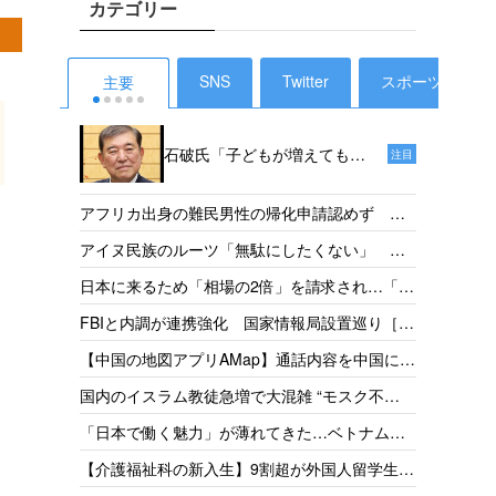
カテゴリー
SNS
Twitter
スポーツ
主要
石破氏「子どもが増えても、
注目
投票ができるようになるのは
18年後だからねえ。その時、
外国人
アフリカ出身の難民男性の帰化申請認めず 東
私たちは政治家をやっていな
税で半
京地裁「日本語能力があったとは認めらない」
【タイ
アイヌ民族のルーツ「無駄にしたくない」 千
いでしょう」［デイリー新
支援［
［産経］26/05
ってい
葉県出身・佐藤さんが平取高入学 差別受けた
潮］25/1
発表か
日本に来るため「相場の2倍」を請求され…「だ
件の犯
父の遺志受け継ぐ［北海道新聞］26/05
取得厳
からもっと働きたい」 お惣菜工場で頑張るベ
捕・起
【神社
FBIと内調が連携強化 国家情報局設置巡り［共
方」を
トナム人女性の事情［東京新聞］26/05
怒り「
同］26/05
政府
【中国の地図アプリAMap】通話内容を中国に送
［読売］
従事者
信 国家安全局がリスク指摘［台湾］26/05
【琵琶
国内のイスラム教徒急増で大混雑 “モスク不
［産経］
足”訴えの一方で相次ぐ建設反対［テレ朝］
【岐阜
「日本で働く魅力」が薄れてきた…ベトナムで
26/04
上回る
募集をかけても人が集まらず［東京新聞］26/05
【外務
【介護福祉科の新入生】9割超が外国人留学生
26/05
金協力
志す日本人減、国の受け入れ方針も影響 福井