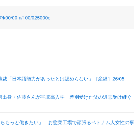
0507/k00/00m/100/025000c
裁「日本語能力があったとは認めらない」［産経］26/05
県出身・佐藤さんが平取高入学 差別受けた父の遺志受け継ぐ
からもっと働きたい」 お惣菜工場で頑張るベトナム人女性の