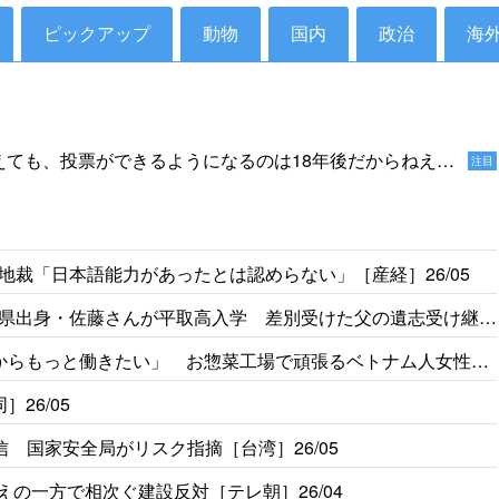
ピックアップ
動物
国内
政治
海
【2025 新語・流行語大賞】年
高市早苗内閣総理大臣 「働いて
働いて働いて働いてまいります
コンニュース/動画］25/12
えても、投票ができるようになるのは18年後だからねえ。
注目
2025年12月1日
家をやっていないでしょう」［デイリー新潮］25/1
裁「日本語能力があったとは認めらない」［産経］26/05
県出身・佐藤さんが平取高入学 差別受けた父の遺志受け継ぐ
からもっと働きたい」 お惣菜工場で頑張るベトナム人女性の
26/05
 国家安全局がリスク指摘［台湾］26/05
えの一方で相次ぐ建設反対［テレ朝］26/04