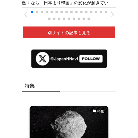
【火の
働くなら「日本より韓国」の変化が起きてい
県の若狭医療福祉専門学校［福井新聞］26/05
深夜に
る ベトナムの人材送り出し機関が懸念［東京
あ
新聞］26/05
別サイトの記事も見る
特集
特集
特集