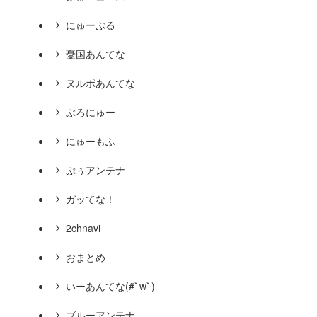
【岐阜の朝鮮学校が令和6年度も多重申請】実費上回る補助
にゅーぷる
【外務省】ケニアの人材育成に2.6億円の無償資金協力［26/
憂国あんてな
【火の神様まつる神社が火事】関係者「痛恨」深夜になぜ？［
ヌルポあんてな
ぶろにゅー
にゅーもふ
ぷぅアンテナ
ガッてな！
2chnavi
おまとめ
いーあんてな(#ﾟwﾟ)
ブルーアンテナ