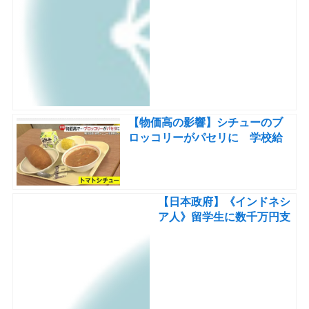
【物価高の影響】シチューのブ
ロッコリーがパセリに 学校給
食に“異変”…給食費値上げや外
国産食材への変更も
【日本政府】《インドネシ
ア人》留学生に数千万円支
援！高校→大学→就職まで
《10年間》日本初〖2億円
規模の基金設立〗