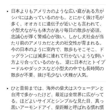
日本よりもアメリカのような広い庭がある方が
シバにはあっているのかも。とにかく抜け毛が
多く、オオカミに遺伝子が近いとも言われて、
小型犬ながらも体力があり毎日の散歩が必須。
忠誠心が厚く警戒心が強い。しかし犬社会が当
たり前のアメリカだと犬の社交性が育まれる。
今の日本のように室内で、散歩もそこそこ、ド
ッグランには滅多に連れて行かないような飼い
方より合っているのかも。 逆に日本だとトイプ
ードルやダックスなど小型犬の中でも長時間の
散歩が不要、抜け毛少ない犬種が人気。
ひと昔前までは、海外の柴犬はスウェーデンと
台湾で多かったけど、最近は全世界に広がって
る。ほどよいサイズとシンプルな見た目、真っ
黒いアーモンドアイ、柴距離と呼ばれる慣れ慣