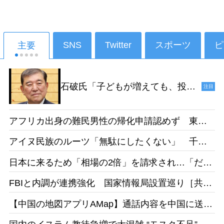
SNS
Twitter
スポーツ
ピ
主要
石破氏「子どもが増えても、投票
注目
ができるようになるのは18年後だ
からねえ。その時、私たちは政治
アフリカ出身の難民男性の帰化申請認めず 東京
家をやっていないでしょう」［デ
地裁「日本語能力があったとは認めらない」［産
イリー新潮］25/1
アイヌ民族のルーツ「無駄にしたくない」 千葉
経］26/05
県出身・佐藤さんが平取高入学 差別受けた父の
日本に来るため「相場の2倍」を請求され…「だか
遺志受け継ぐ［北海道新聞］26/05
らもっと働きたい」 お惣菜工場で頑張るベトナ
FBIと内調が連携強化 国家情報局設置巡り［共
ム人女性の事情［東京新聞］26/05
同］26/05
【中国の地図アプリAMap】通話内容を中国に送
信 国家安全局がリスク指摘［台湾］26/05