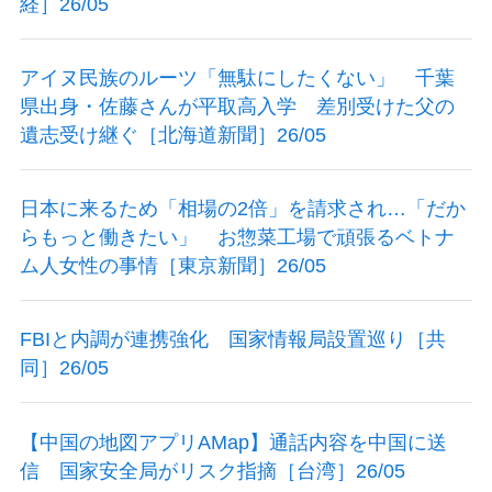
経］26/05
アイヌ民族のルーツ「無駄にしたくない」 千葉
県出身・佐藤さんが平取高入学 差別受けた父の
遺志受け継ぐ［北海道新聞］26/05
日本に来るため「相場の2倍」を請求され…「だか
らもっと働きたい」 お惣菜工場で頑張るベトナ
ム人女性の事情［東京新聞］26/05
FBIと内調が連携強化 国家情報局設置巡り［共
同］26/05
【中国の地図アプリAMap】通話内容を中国に送
信 国家安全局がリスク指摘［台湾］26/05