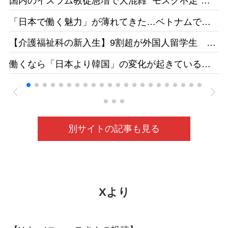
国内のイスラム教徒急増で大混雑 “モスク不足”訴
えの一方で相次ぐ建設反対［テレ朝］26/04
「日本で働く魅力」が薄れてきた…ベトナムで募
集をかけても人が集まらず［東京新聞］26/05
【介護福祉科の新入生】9割超が外国人留学生 志
す日本人減、国の受け入れ方針も影響 福井県の
働くなら「日本より韓国」の変化が起きている
若狭医療福祉専門学校［福井新聞］26/05
ベトナムの人材送り出し機関が懸念［東京新聞］
26/05
別サイトの記事も見る
Xより