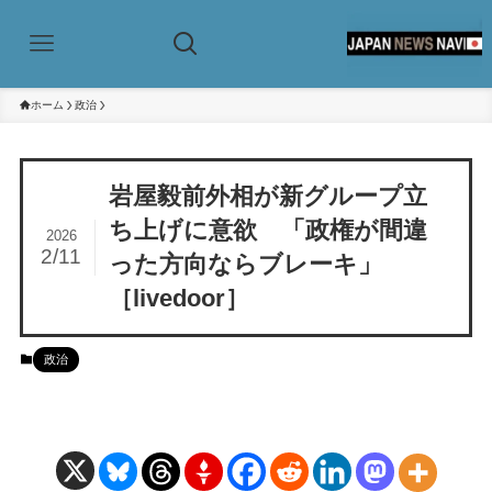
ホーム
政治
岩屋毅前外相が新グループ立
ち上げに意欲 「政権が間違
2026
2/11
った方向ならブレーキ」
［livedoor］
政治