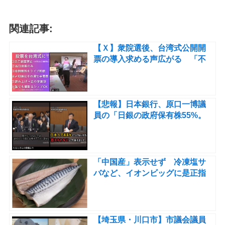
関連記事:
【Ｘ】衆院選後、台湾式公開開
票の導入求める声広がる 「不
正疑惑は根拠なし」とNHKやフ
ァクトチェック団体が注意喚
起 ※動画
【悲報】日本銀行、原口一博議
員の「日銀の政府保有株55%。
残りは誰が持っている？」の質
問に答えられず 「それは日本人
ですよね？」にも回答せず
「中国産」表示せず 冷凍塩サ
バなど、イオンビッグに是正指
示 農水省
【埼玉県・川口市】市議会議員