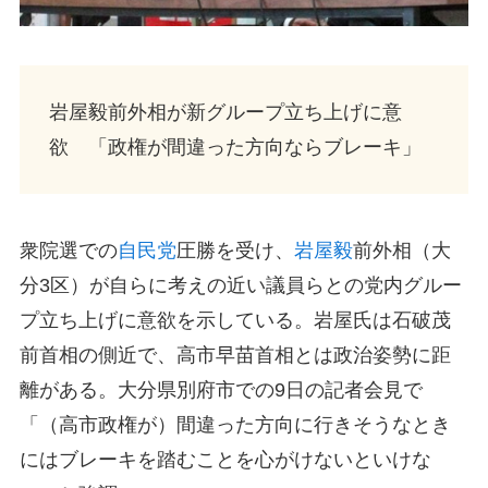
岩屋毅前外相が新グループ立ち上げに意
欲 「政権が間違った方向ならブレーキ」
衆院選での
自民党
圧勝を受け、
岩屋毅
前外相（大
分3区）が自らに考えの近い議員らとの党内グルー
プ立ち上げに意欲を示している。岩屋氏は石破茂
前首相の側近で、高市早苗首相とは政治姿勢に距
離がある。大分県別府市での9日の記者会見で
「（高市政権が）間違った方向に行きそうなとき
にはブレーキを踏むことを心がけないといけな