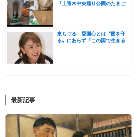
『上青木中央通り公園のたまご
トイレが無残にも破壊されてお
ります。扉、タンク、ペーパー
ホルダーが破壊。防犯カメラか
ら集団不良外国人の仕業と判
東ちづる 愛国心とは〝国を守
明』
る〟にあらず「この国で生きる
人を守ることだと思う」
最新記事