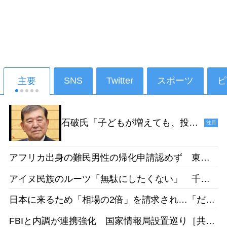
SNS
Twitter
スポーツ
ピ
主要
石破氏「子どもが増えても、投票
注目
ができるようになるのは18年後だ
からねえ。その時、私たちは政治
アフリカ出身の難民男性の帰化申請認めず 東京
家をやっていないでしょう」［デ
地裁「日本語能力があったとは認めらない」［産
イリー新潮］25/1
アイヌ民族のルーツ「無駄にしたくない」 千葉
経］26/05
県出身・佐藤さんが平取高入学 差別受けた父の
日本に来るため「相場の2倍」を請求され…「だか
遺志受け継ぐ［北海道新聞］26/05
らもっと働きたい」 お惣菜工場で頑張るベトナ
FBIと内調が連携強化 国家情報局設置巡り［共
ム人女性の事情［東京新聞］26/05