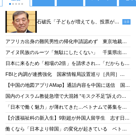
石破氏「子どもが増えても、投票がで
注目
きるようになるのは18年後だからね
え。その時、私たちは政治家をやって
アフリカ出身の難民男性の帰化申請認めず 東京地裁
いないでしょう」［デイリー新潮］
「日本語能力があったとは認めらない」［産経］26/05
25/1
アイヌ民族のルーツ「無駄にしたくない」 千葉県出
身・佐藤さんが平取高入学 差別受けた父の遺志受け継
日本に来るため「相場の2倍」を請求され…「だからもっ
ぐ［北海道新聞］26/05
と働きたい」 お惣菜工場で頑張るベトナム人女性の事
FBIと内調が連携強化 国家情報局設置巡り［共同］
情［東京新聞］26/05
26/05
【中国の地図アプリAMap】通話内容を中国に送信 国家
安全局がリスク指摘［台湾］26/05
国内のイスラム教徒急増で大混雑 “モスク不足”訴えの一
方で相次ぐ建設反対［テレ朝］26/04
「日本で働く魅力」が薄れてきた…ベトナムで募集をか
けても人が集まらず［東京新聞］26/05
【介護福祉科の新入生】9割超が外国人留学生 志す日本
人減、国の受け入れ方針も影響 福井県の若狭医療福祉
働くなら「日本より韓国」の変化が起きている ベトナ
専門学校［福井新聞］26/05