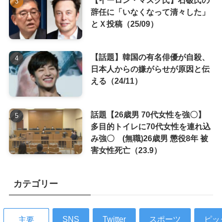
辞任に「いなくなって清々した」
とＸ投稿（25/09）
【話題】韓国の有名俳優が自殺、
日本人からの嫌がらせが原因と伝
える（24/11）
話題【26歳男 70代女性を強〇】
多目的トイレに70代女性を連れ込
み強〇 (無職)26歳男 懲役8年 被
害女性死亡（23.9）
カテゴリー
SNS
Twitter
スポーツ
ピッ
主要