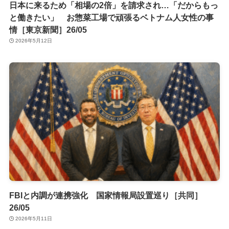
日本に来るため「相場の2倍」を請求され…「だからもっ
と働きたい」 お惣菜工場で頑張るベトナム人女性の事
情［東京新聞］26/05
2026年5月12日
FBIと内調が連携強化 国家情報局設置巡り［共同］
26/05
2026年5月11日