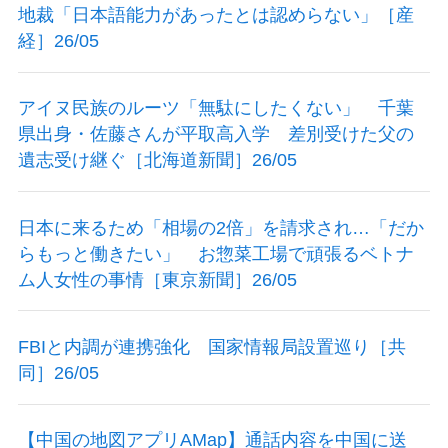
地裁「日本語能力があったとは認めらない」［産
経］26/05
アイヌ民族のルーツ「無駄にしたくない」 千葉
県出身・佐藤さんが平取高入学 差別受けた父の
遺志受け継ぐ［北海道新聞］26/05
日本に来るため「相場の2倍」を請求され…「だか
らもっと働きたい」 お惣菜工場で頑張るベトナ
ム人女性の事情［東京新聞］26/05
FBIと内調が連携強化 国家情報局設置巡り［共
同］26/05
【中国の地図アプリAMap】通話内容を中国に送