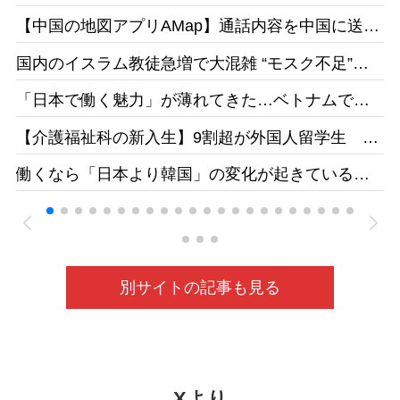
同］26/05
【中国の地図アプリAMap】通話内容を中国に送
信 国家安全局がリスク指摘［台湾］26/05
国内のイスラム教徒急増で大混雑 “モスク不足”訴
えの一方で相次ぐ建設反対［テレ朝］26/04
「日本で働く魅力」が薄れてきた…ベトナムで募
集をかけても人が集まらず［東京新聞］26/05
【介護福祉科の新入生】9割超が外国人留学生 志
す日本人減、国の受け入れ方針も影響 福井県の
働くなら「日本より韓国」の変化が起きている
若狭医療福祉専門学校［福井新聞］26/05
ベトナムの人材送り出し機関が懸念［東京新聞］
26/05
別サイトの記事も見る
Xより