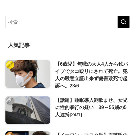
人気記事
【6歳児】無職の大人4人から鉄パ
イプでタコ殴りにされて死亡。犯
人の殺意立証出来ず傷害致死で起
訴へ。23/6
【話題】睡眠導入剤飲ませ、女児
に性的暴行の疑い 39～55歳の5
人逮捕[24/1]
【イーロン・マスク氏】石破氏の