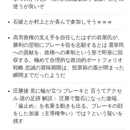
使うが良いぞ
石破とか村上とか喜んで参加しそうｗｗｗ
高市政権の支え手を自任したはずの岩屋氏が、
勝利の翌朝にブレーキ役を志願するとは 選挙民
への貢献を、政権への牽制という形で即座に回
収する、極めて合理的な政治的ポートフォリオ
戦略 忠誠の賞味期限は、投票箱の蓋が閉まった
瞬間までだったようだ
圧勝後 党に輪が立つ ブレーキと 言うてアクセ
ル 誰の足跡 解説： 圧勝で盤石になった途端、
「歯止め」を名乗る動きも出る。ブレーキの顔
をした加速（主導権争い）では？という疑いを
残す