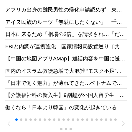
からねえ。その時、私たちは政治
アフリカ出身の難民男性の帰化申請認めず 東京
家をやっていないでしょう」［デ
地裁「日本語能力があったとは認めらない」［産
イリー新潮］25/1
アイヌ民族のルーツ「無駄にしたくない」 千葉
経］26/05
県出身・佐藤さんが平取高入学 差別受けた父の
日本に来るため「相場の2倍」を請求され…「だか
遺志受け継ぐ［北海道新聞］26/05
らもっと働きたい」 お惣菜工場で頑張るベトナ
FBIと内調が連携強化 国家情報局設置巡り［共
ム人女性の事情［東京新聞］26/05
同］26/05
【中国の地図アプリAMap】通話内容を中国に送
信 国家安全局がリスク指摘［台湾］26/05
国内のイスラム教徒急増で大混雑 “モスク不足”訴
えの一方で相次ぐ建設反対［テレ朝］26/04
「日本で働く魅力」が薄れてきた…ベトナムで募
集をかけても人が集まらず［東京新聞］26/05
【介護福祉科の新入生】9割超が外国人留学生 志
す日本人減、国の受け入れ方針も影響 福井県の
働くなら「日本より韓国」の変化が起きている
若狭医療福祉専門学校［福井新聞］26/05
ベトナムの人材送り出し機関が懸念［東京新聞］
26/05