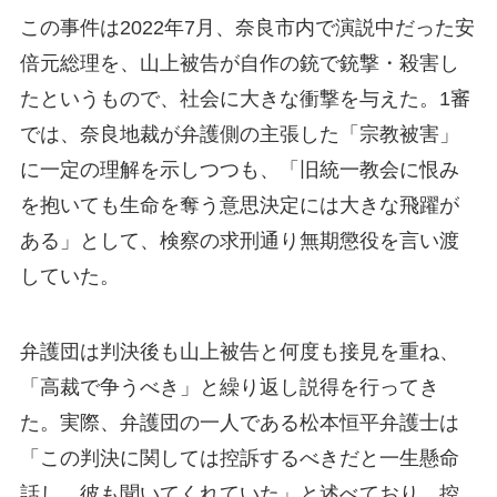
この事件は2022年7月、奈良市内で演説中だった安
倍元総理を、山上被告が自作の銃で銃撃・殺害し
たというもので、社会に大きな衝撃を与えた。1審
では、奈良地裁が弁護側の主張した「宗教被害」
に一定の理解を示しつつも、「旧統一教会に恨み
を抱いても生命を奪う意思決定には大きな飛躍が
ある」として、検察の求刑通り無期懲役を言い渡
していた。
弁護団は判決後も山上被告と何度も接見を重ね、
「高裁で争うべき」と繰り返し説得を行ってき
た。実際、弁護団の一人である松本恒平弁護士は
「この判決に関しては控訴するべきだと一生懸命
話し、彼も聞いてくれていた」と述べており、控