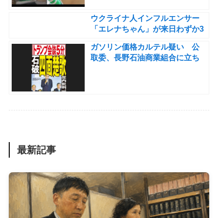
ホルダーが破壊。防犯カメラか
ら集団不良外国人の仕業と判
ウクライナ人インフルエンサー
明』
「エレナちゃん」が来日わずか3
年で帰化し、平和党から出馬す
ガソリン価格カルテル疑い 公
る異常事態。通常2年かかる審査
取委、長野石油商業組合に立ち
をどう通過？ 5年以上の納税実
入り
績は？ 自民党は怪しい外国人に
日本のパスポートを乱発してい
るのか？
最新記事