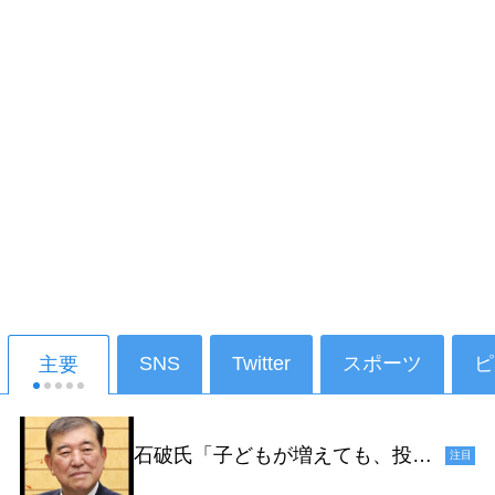
SNS
Twitter
スポーツ
ピ
主要
石破氏「子どもが増えても、投票
注目
ができるようになるのは18年後だ