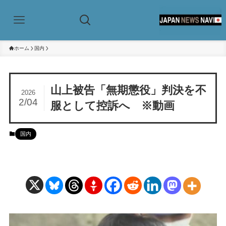
ホーム
国内
山上被告「無期懲役」判決を不
2026
2/04
服として控訴へ ※動画
国内