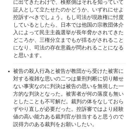
に出てきたわけで、検察側はそれを知っていて
証人として立たせたのかどうか、いずれにせよ
控訴すべきでしょう。もし司法が現政権に忖度
しているとしたら、日本では他国の宗教団体介
入によって民主主義選挙が長年脅かされてきた
どころか、三権分立までもが揺るがされること
になり、司法の存在意義が問われることになる
と思います。
被告の殺人行為と被告が教団から受けた被害に
対する複雑な思いの二つは量刑判断に切り離せ
ない事実なのに判決は被告の思いを無視した一
方的な判決となった。被害者が何の落度も無い
としたことも不可解だ。裁判の体をなしておら
ずやり直しが必要だった。控訴審ではより経験
値の高い能力ある裁判官が担当すると思うので
説得力のある裁判をお願いしたい。