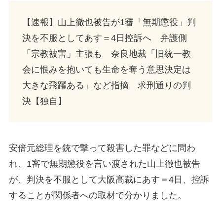
【速報】山上徹也被告が1審「無期懲役」判
決を不服としてあす＝4日控訴へ 弁護側
「宗教被害」主張も 奈良地裁「旧統一教
会に恨みを抱いても生命を奪う意思決定は
大きな飛躍ある」など指摘 求刑通りの判
決【独自】
安倍元総理を銃で撃って殺害した罪などに問わ
れ、1審で無期懲役を言い渡された山上徹也被告
が、判決を不服として大阪高裁にあす＝4日、控訴
することが関係者への取材で分かりました。