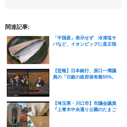
関連記事:
「中国産」表示せず 冷凍塩サ
バなど、イオンビッグに是正指
示 農水省
【悲報】日本銀行、原口一博議
員の「日銀の政府保有株55%。
残りは誰が持っている？」の質
問に答えられず 「それは日本人
ですよね？」にも回答せず
【埼玉県・川口市】市議会議員
『上青木中央通り公園のたまご
トイレが無残にも破壊されてお
ります。扉、タンク、ペーパー