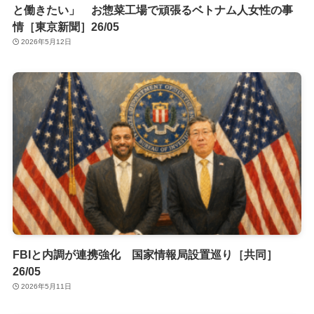
と働きたい」 お惣菜工場で頑張るベトナム人女性の事
情［東京新聞］26/05
2026年5月12日
FBIと内調が連携強化 国家情報局設置巡り［共同］
26/05
2026年5月11日