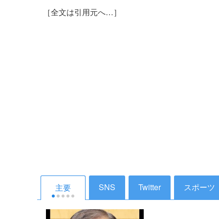
［全文は引用元へ…］
【2025
高市早苗
働いて働
コンニュー
2025年1
SNS
Twitter
スポーツ
主要