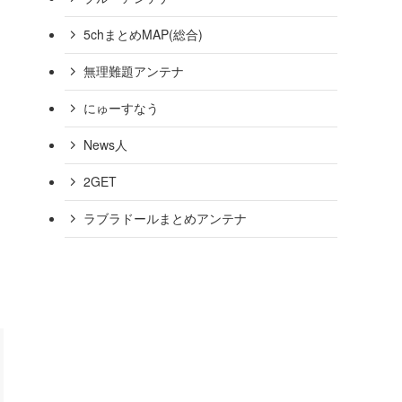
【火の神様まつる神社が火事】関係者「痛恨」深夜になぜ？［
5chまとめMAP(総合)
無理難題アンテナ
にゅーすなう
News人
2GET
ラブラドールまとめアンテナ