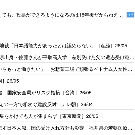
えても、投票ができるようになるのは18年後だからねえ。
注目
家をやっていないでしょう」［デイリー新潮］25/1
裁「日本語能力があったとは認めらない」［産経］26/05
県出身・佐藤さんが平取高入学 差別受けた父の遺志受け継ぐ
からもっと働きたい」 お惣菜工場で頑張るベトナム人女性の
26/05
 国家安全局がリスク指摘［台湾］26/05
えの一方で相次ぐ建設反対［テレ朝］26/04
をかけても人が集まらず［東京新聞］26/05
志す日本人減、国の受け入れ方針も影響 福井県の若狭医療福