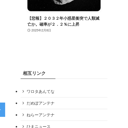
で人類滅
自己アフィリエイトで稼ぐ！セルフパッ
FXで
クのあるASPはこの5個だけ
要！F
2024年8月27日
2024
相互リンク
ワロタあんてな
だめぽアンテナ
外
特集
経済
芸能
ねらーアンテナ
ひまニュース