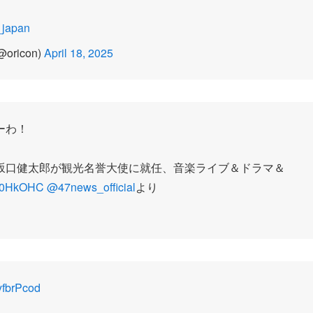
japan
ricon)
April 18, 2025
ーわ！
坂口健太郎が観光名誉大使に就任、音楽ライブ＆ドラマ＆
o5Y0HkOHC
@47news_official
より
8yfbrPcod