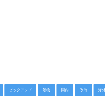
 新語・流行語大賞】年間大賞は
【悲報】２０３２年小惑星衝突
内閣総理大臣 「働いて働いて
亡か。確率が２．２％に上昇
いて働いてまいります」［オリ
2025年2月8日
ス/動画］25/12
2月1日
ピックアップ
動物
国内
政治
海