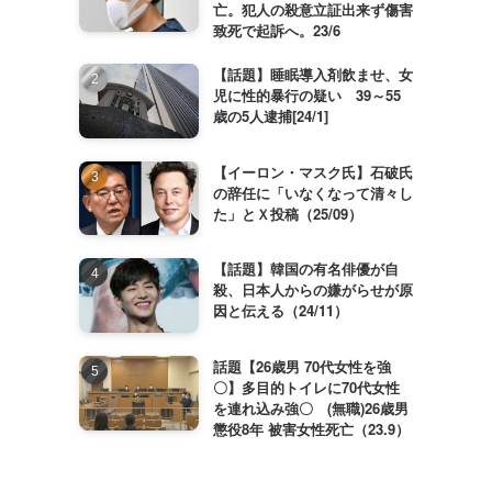
亡。犯人の殺意立証出来ず傷害
致死で起訴へ。23/6
【話題】睡眠導入剤飲ませ、女
児に性的暴行の疑い 39～55
歳の5人逮捕[24/1]
【イーロン・マスク氏】石破氏
の辞任に「いなくなって清々し
た」とＸ投稿（25/09）
【話題】韓国の有名俳優が自
殺、日本人からの嫌がらせが原
因と伝える（24/11）
話題【26歳男 70代女性を強
〇】多目的トイレに70代女性
を連れ込み強〇 (無職)26歳男
懲役8年 被害女性死亡（23.9）