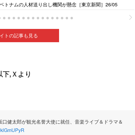
トナムの人材送り出し機関が懸念［東京新聞］26/05
イトの記事も見る
以下,Ｘより
坂口健太郎が観光名誉大使に就任、音楽ライブ＆ドラマ＆
/4vklGmUPyR