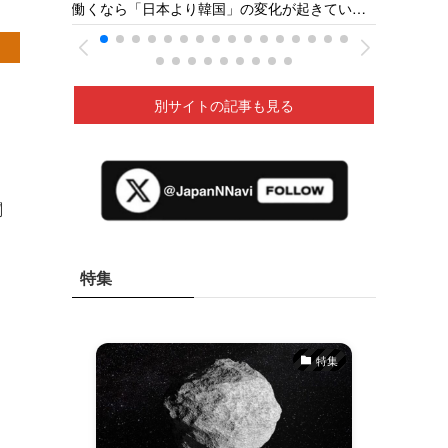
【火の
働くなら「日本より韓国」の変化が起きてい
県の若狭医療福祉専門学校［福井新聞］26/05
深夜に
る ベトナムの人材送り出し機関が懸念［東京
新聞］26/05
別サイトの記事も見る
関
特集
特集
特集