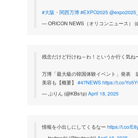
#大阪・関西万博
#EXPO2025
@expo2025_
— ORICON NEWS（オリコンニュース） (@o
残念だけど行けね～わ！というか行く気ね
万博「最大級の韓国体験イベント」発表 
美容も【概要】
#47NEWS
https://t.co/Y
— ぷりん (@KBs1p)
April 18, 2025
情報を小出しにしてくるなー
https://t.co/E
— tsutoyuki (@tsutoyuki)
April 18, 2025