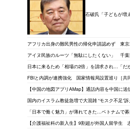
石破氏「子どもが増
その時、私たちは政治
アフリカ出身の難民男性の帰化申請認めず 東京地
アイヌ民族のルーツ「無駄にしたくない」 千葉
［北海道新聞］26/05
日本に来るため「相場の2倍」を請求され…「だ
事情［東京新聞］26/05
FBIと内調が連携強化 国家情報局設置巡り［共同］
【中国の地図アプリAMap】通話内容を中国に送信
国内のイスラム教徒急増で大混雑 “モスク不足”訴
「日本で働く魅力」が薄れてきた…ベトナムで募集
【介護福祉科の新入生】9割超が外国人留学生 
祉専門学校［福井新聞］26/05