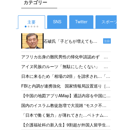
カテゴリー
SNS
Twitter
スポーツ
主要
石破氏「子どもが増えても、
注目
投票ができるようになるのは
18年後だからねえ。その時、
外国人
アフリカ出身の難民男性の帰化申請認めず 東
私たちは政治家をやっていな
税で半
京地裁「日本語能力があったとは認めらない」
【タイ
アイヌ民族のルーツ「無駄にしたくない」 千
いでしょう」［デイリー新
支援［
［産経］26/05
ってい
葉県出身・佐藤さんが平取高入学 差別受けた
潮］25/1
発表か
日本に来るため「相場の2倍」を請求され…「だ
件の犯
父の遺志受け継ぐ［北海道新聞］26/05
取得厳
からもっと働きたい」 お惣菜工場で頑張るベ
捕・起
【神社
FBIと内調が連携強化 国家情報局設置巡り［共
方」を
トナム人女性の事情［東京新聞］26/05
怒り「
同］26/05
政府
【中国の地図アプリAMap】通話内容を中国に送
［読売］
従事者
信 国家安全局がリスク指摘［台湾］26/05
【琵琶
国内のイスラム教徒急増で大混雑 “モスク不
［産経］
足”訴えの一方で相次ぐ建設反対［テレ朝］
【岐阜
「日本で働く魅力」が薄れてきた…ベトナムで
26/04
上回る
募集をかけても人が集まらず［東京新聞］26/05
【外務
【介護福祉科の新入生】9割超が外国人留学生
26/05
金協力
志す日本人減、国の受け入れ方針も影響 福井