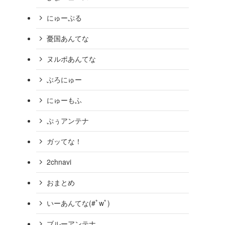
にゅーぷる
イスラム教徒のための「どこ
選ばれる理由になり得る」［読売
憂国あんてな
ヌルポあんてな
外国人へのごみ出しルール周知など「国の交付税で半額負
ぶろにゅー
26/05
【タイ国籍の男3人】「1戸建てで雨戸を閉め切っている家
にゅーもふ
2400万円相当を盗んだ疑いで逮捕・起訴 茨城県警［TBS］
発表から1週間足らずで始まった「外国人の国籍取得厳格
ぷぅアンテナ
む［東京新聞］26/05
【神社】塀の銅板６０枚超はぎ取られる…総代怒り「地域が
ガッてな！
政府、情報活動で「仮装身分」の導入検討へ 従事者の安全
2chnavi
【琵琶湖に遺体 9日に発見3件相次ぐ】 -Yahoo!
おまとめ
【岐阜の朝鮮学校が令和6年度も多重申請】実費上回る補助
いーあんてな(#ﾟwﾟ)
【外務省】ケニアの人材育成に2.6億円の無償資金協力［26/
ブルーアンテナ