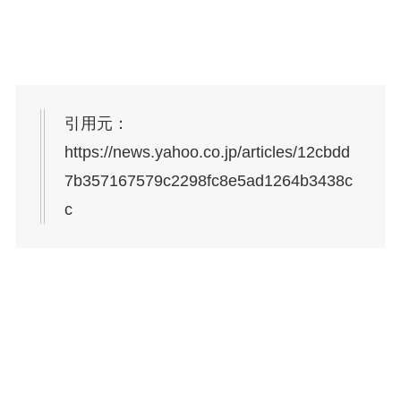
引用元：
https://news.yahoo.co.jp/articles/12cbdd
7b357167579c2298fc8e5ad1264b3438c
c