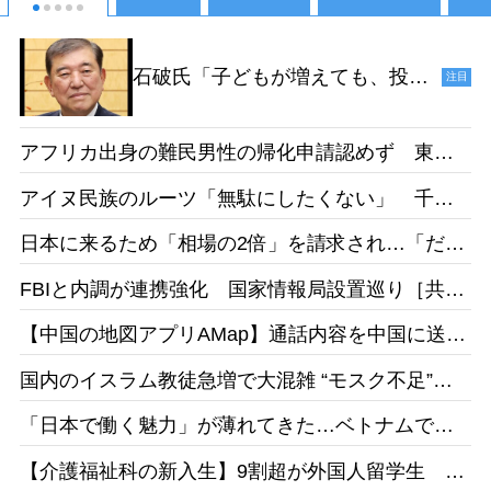
石破氏「子どもが増えても、投票
注目
ができるようになるのは18年後だ
からねえ。その時、私たちは政治
アフリカ出身の難民男性の帰化申請認めず 東京
家をやっていないでしょう」［デ
地裁「日本語能力があったとは認めらない」［産
イリー新潮］25/1
アイヌ民族のルーツ「無駄にしたくない」 千葉
経］26/05
県出身・佐藤さんが平取高入学 差別受けた父の
日本に来るため「相場の2倍」を請求され…「だか
遺志受け継ぐ［北海道新聞］26/05
らもっと働きたい」 お惣菜工場で頑張るベトナ
FBIと内調が連携強化 国家情報局設置巡り［共
ム人女性の事情［東京新聞］26/05
同］26/05
【中国の地図アプリAMap】通話内容を中国に送
信 国家安全局がリスク指摘［台湾］26/05
国内のイスラム教徒急増で大混雑 “モスク不足”訴
えの一方で相次ぐ建設反対［テレ朝］26/04
「日本で働く魅力」が薄れてきた…ベトナムで募
集をかけても人が集まらず［東京新聞］26/05
【介護福祉科の新入生】9割超が外国人留学生 志