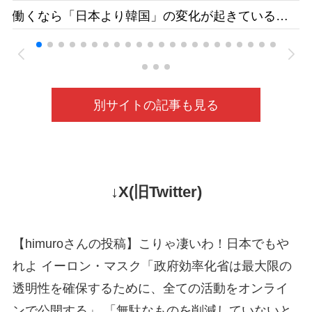
す日本人減、国の受け入れ方針も影響 福井県の
働くなら「日本より韓国」の変化が起きている
若狭医療福祉専門学校［福井新聞］26/05
ベトナムの人材送り出し機関が懸念［東京新聞］
26/05
別サイトの記事も見る
↓X(旧Twitter)
【himuroさんの投稿】こりゃ凄いわ！日本でもや
れよ イーロン・マスク「政府効率化省は最大限の
透明性を確保するために、全ての活動をオンライ
ンで公開する」 「無駄なものを削減していないと