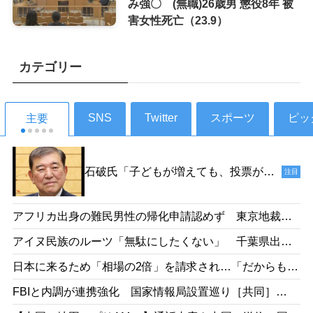
み強〇 (無職)26歳男 懲役8年 被
害女性死亡（23.9）
カテゴリー
SNS
Twitter
スポーツ
ピッ
主要
石破氏「子どもが増えても、投票がで
注目
きるようになるのは18年後だからね
え。その時、私たちは政治家をやって
アフリカ出身の難民男性の帰化申請認めず 東京地裁
いないでしょう」［デイリー新潮］
「日本語能力があったとは認めらない」［産経］26/05
25/1
アイヌ民族のルーツ「無駄にしたくない」 千葉県出
身・佐藤さんが平取高入学 差別受けた父の遺志受け継
日本に来るため「相場の2倍」を請求され…「だからもっ
ぐ［北海道新聞］26/05
と働きたい」 お惣菜工場で頑張るベトナム人女性の事
FBIと内調が連携強化 国家情報局設置巡り［共同］
情［東京新聞］26/05
26/05