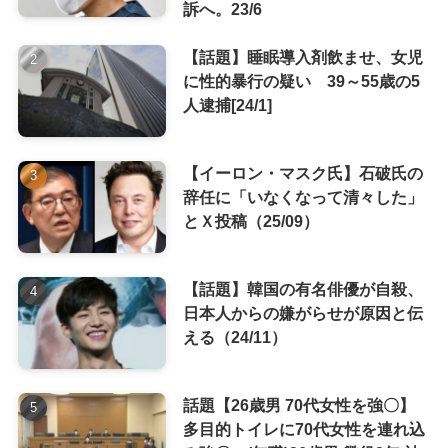
訴へ。23/6
【話題】睡眠導入剤飲ませ、女児
に性的暴行の疑い 39～55歳の5
人逮捕[24/1]
【イーロン・マスク氏】石破氏の
辞任に「いなくなって清々した」
とＸ投稿（25/09）
【話題】韓国の有名俳優が自殺、
日本人からの嫌がらせが原因と伝
える（24/11）
話題【26歳男 70代女性を強〇】
多目的トイレに70代女性を連れ込