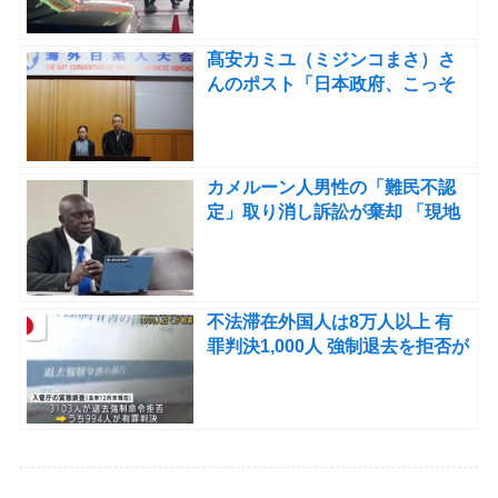
髙安カミユ（ミジンコまさ）さ
んのポスト「日本政府、こっそ
りと日系移民４世の受け入れを
認めていた。」
カメルーン人男性の「難民不認
定」取り消し訴訟が棄却 「現地
の証拠」の真偽が争われる
不法滞在外国人は8万人以上 有
罪判決1,000人 強制退去を拒否が
900人以上 難民申請をしている
有罪判決を受けた外国人も相当
いる。