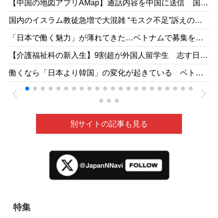
【中国の地図アプリAMap】通話内容を中国に送信 国家
安全局がリスク指摘［台湾］26/05
国内のイスラム教徒急増で大混雑 “モスク不足”訴えの一
方で相次ぐ建設反対［テレ朝］26/04
「日本で働く魅力」が薄れてきた…ベトナムで募集をか
けても人が集まらず［東京新聞］26/05
【介護福祉科の新入生】9割超が外国人留学生 志す日本
人減、国の受け入れ方針も影響 福井県の若狭医療福祉
働くなら「日本より韓国」の変化が起きている ベトナ
専門学校［福井新聞］26/05
ムの人材送り出し機関が懸念［東京新聞］26/05
別サイトの記事も見る
特集