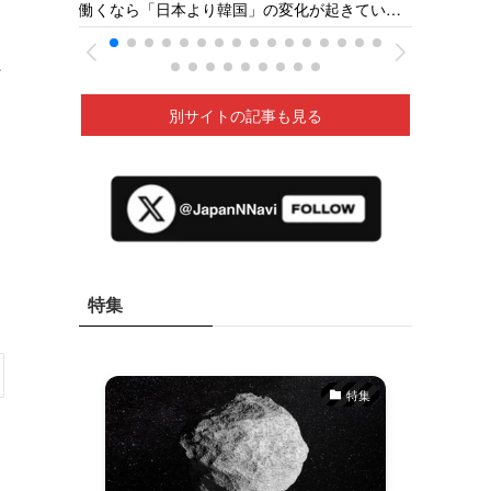
【火の
働くなら「日本より韓国」の変化が起きてい
県の若狭医療福祉専門学校［福井新聞］26/05
深夜に
る ベトナムの人材送り出し機関が懸念［東京
新聞］26/05
お
別サイトの記事も見る
特集
特集
特集