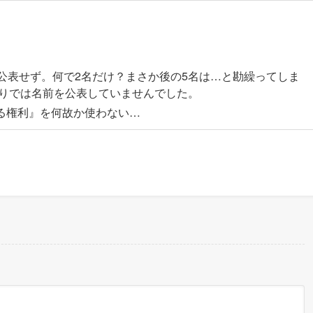
【2025 新語・流行語大賞】年
高市早苗内閣総理大臣 「働いて
働いて働いて働いてまいります
は公表せず。何で2名だけ？まさか後の5名は…と勘繰ってしま
コンニュース/動画］25/12
限りでは名前を公表していませんでした。
2025年12月1日
る権利』を何故か使わない…