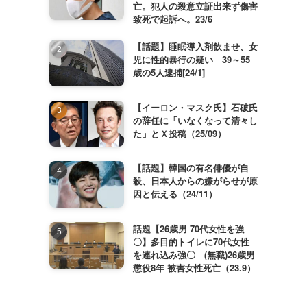
亡。犯人の殺意立証出来ず傷害
致死で起訴へ。23/6
【話題】睡眠導入剤飲ませ、女
児に性的暴行の疑い 39～55
歳の5人逮捕[24/1]
【イーロン・マスク氏】石破氏
の辞任に「いなくなって清々し
た」とＸ投稿（25/09）
【話題】韓国の有名俳優が自
殺、日本人からの嫌がらせが原
因と伝える（24/11）
話題【26歳男 70代女性を強
〇】多目的トイレに70代女性
を連れ込み強〇 (無職)26歳男
懲役8年 被害女性死亡（23.9）