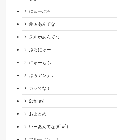
にゅーぷる
憂国あんてな
ヌルポあんてな
ぶろにゅー
にゅーもふ
ぷぅアンテナ
ガッてな！
2chnavi
おまとめ
いーあんてな(#ﾟwﾟ)
ブルーアンテナ