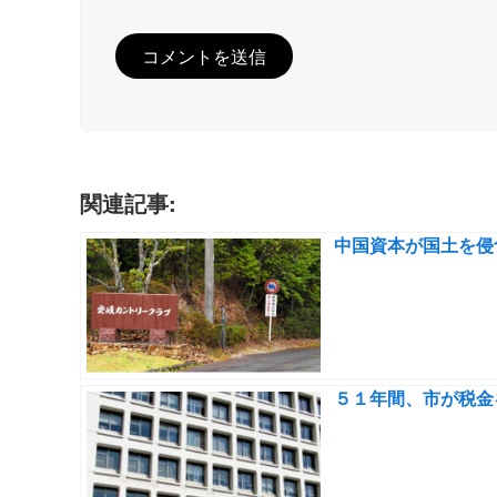
関連記事:
中国資本が国土を侵
５１年間、市が税金