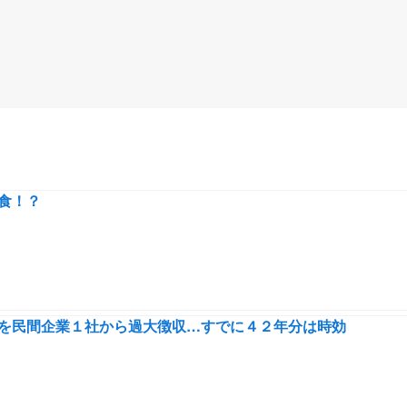
食！？
を民間企業１社から過大徴収…すでに４２年分は時効