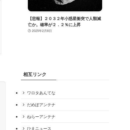
間大賞は
【悲報】２０３２年小惑星衝突で人類滅
自己ア
働いて
亡か。確率が２．２％に上昇
クのあ
」［オリ
2025年2月8日
2024
相互リンク
ワロタあんてな
だめぽアンテナ
ねらーアンテナ
ひまニュース