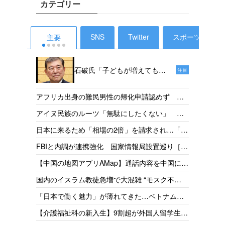
カテゴリー
SNS
Twitter
スポーツ
主要
石破氏「子どもが増えても、
注目
投票ができるようになるのは
18年後だからねえ。その時、
外国人
アフリカ出身の難民男性の帰化申請認めず 東
私たちは政治家をやっていな
税で半
京地裁「日本語能力があったとは認めらない」
【タイ
アイヌ民族のルーツ「無駄にしたくない」 千
いでしょう」［デイリー新
支援［
［産経］26/05
ってい
葉県出身・佐藤さんが平取高入学 差別受けた
潮］25/1
発表か
日本に来るため「相場の2倍」を請求され…「だ
件の犯
父の遺志受け継ぐ［北海道新聞］26/05
取得厳
からもっと働きたい」 お惣菜工場で頑張るベ
捕・起
【神社
FBIと内調が連携強化 国家情報局設置巡り［共
方」を
トナム人女性の事情［東京新聞］26/05
怒り「
同］26/05
政府
【中国の地図アプリAMap】通話内容を中国に送
［読売］
従事者
信 国家安全局がリスク指摘［台湾］26/05
【琵琶
国内のイスラム教徒急増で大混雑 “モスク不
［産経］
足”訴えの一方で相次ぐ建設反対［テレ朝］
【岐阜
「日本で働く魅力」が薄れてきた…ベトナムで
26/04
上回る
募集をかけても人が集まらず［東京新聞］26/05
【外務
【介護福祉科の新入生】9割超が外国人留学生
26/05
金協力
志す日本人減、国の受け入れ方針も影響 福井