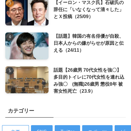
【イーロン・マスク氏】石破氏の
辞任に「いなくなって清々した」
とＸ投稿（25/09）
【話題】韓国の有名俳優が自殺、
日本人からの嫌がらせが原因と伝
える（24/11）
話題【26歳男 70代女性を強〇】
多目的トイレに70代女性を連れ込
み強〇 (無職)26歳男 懲役8年 被
害女性死亡（23.9）
カテゴリー