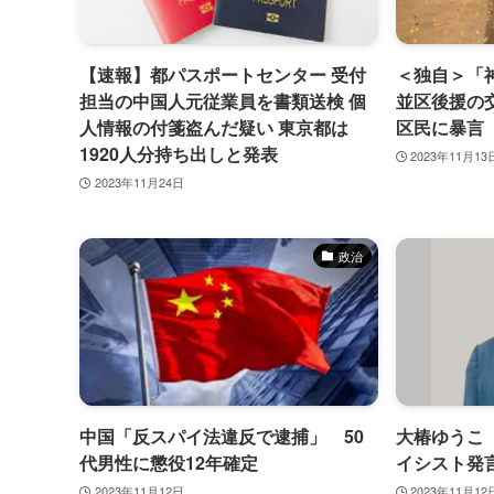
フパッ
FXで稼ぐにはどこを利用するかが重
ポイ活で
要！FX会社の比較ランキング7選
すめのポ
【速報】都パスポートセンター 受付
＜独自＞「
2024年8月27日
2024年8
担当の中国人元従業員を書類送検 個
並区後援の
人情報の付箋盗んだ疑い 東京都は
区民に暴言
1920人分持ち出しと発表
2023年11月13
2023年11月24日
政治
中国「反スパイ法違反で逮捕」 50
大椿ゆうこ
代男性に懲役12年確定
イシスト発
2023年11月12日
2023年11月12