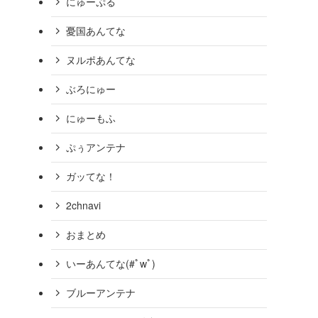
にゅーぷる
憂国あんてな
ヌルポあんてな
ぶろにゅー
にゅーもふ
ぷぅアンテナ
ガッてな！
2chnavi
おまとめ
いーあんてな(#ﾟwﾟ)
ブルーアンテナ