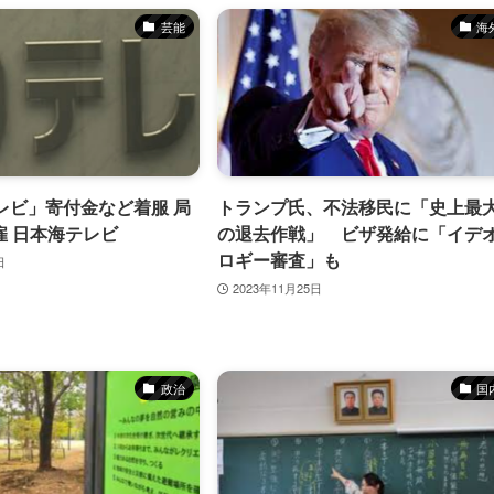
u
芸能
海
t
e
レビ」寄付金など着服 局
トランプ氏、不法移民に「史上最
雇 日本海テレビ
の退去作戦」 ビザ発給に「イデ
ロギー審査」も
日
2023年11月25日
特集
政治
国