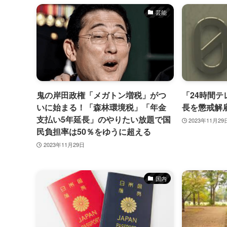
芸能
鬼の岸田政権「メガトン増税」がつ
「24時間テ
いに始まる！「森林環境税」「年金
長を懲戒解
支払い5年延長」のやりたい放題で国
2023年11月29
民負担率は50％をゆうに超える
2023年11月29日
特集
特集
国内