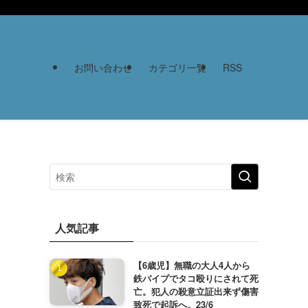
お問い合わせ
カテゴリ一覧
RSS
人気記事
【6歳児】無職の大人4人から
鉄パイプでタコ殴りにされて死
亡。犯人の殺意立証出来ず傷害
致死で起訴へ。23/6