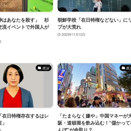
たんまりとお小遣い稼ぎ！おす
【2025 新語・流行語大賞】年
イントサイト8選
高市早苗内閣総理大臣 「働いて
神はあなたを殺す」 杉
朝鮮学校「在日特権などない」に
働いて働いて働いてまいります
月25日
交流イベントで外国人が
プが大荒れ
コンニュース/動画］25/12
2025年12月1日
2023年11月12日
日
政治
政
「在日特権存在するはレ
「たまらなく嫌や」中国マネーが
言」
阪・道頓堀を飲み込む！“儲かって
んぼ”が命取り？
日