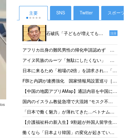
SNS
Twitter
スポーツ
主要
石破氏「子どもが増えても、
注目
投票ができるようになるのは
18年後だからねえ。その時、
外国人
アフリカ出身の難民男性の帰化申請認めず 東
私たちは政治家をやっていな
税で半
京地裁「日本語能力があったとは認めらない」
【タイ
アイヌ民族のルーツ「無駄にしたくない」 千
いでしょう」［デイリー新
支援［
［産経］26/05
ってい
葉県出身・佐藤さんが平取高入学 差別受けた
潮］25/1
発表か
日本に来るため「相場の2倍」を請求され…「だ
件の犯
父の遺志受け継ぐ［北海道新聞］26/05
取得厳
からもっと働きたい」 お惣菜工場で頑張るベ
捕・起
【神社
FBIと内調が連携強化 国家情報局設置巡り［共
方」を
トナム人女性の事情［東京新聞］26/05
怒り「
同］26/05
政府
【中国の地図アプリAMap】通話内容を中国に送
［読売］
従事者
信 国家安全局がリスク指摘［台湾］26/05
【琵琶
国内のイスラム教徒急増で大混雑 “モスク不
［産経］
ios
足”訴えの一方で相次ぐ建設反対［テレ朝］
【岐阜
「日本で働く魅力」が薄れてきた…ベトナムで
26/04
上回る
募集をかけても人が集まらず［東京新聞］26/05
【外務
【介護福祉科の新入生】9割超が外国人留学生
26/05
金協力
志す日本人減、国の受け入れ方針も影響 福井
【火の
働くなら「日本より韓国」の変化が起きてい
県の若狭医療福祉専門学校［福井新聞］26/05
深夜に
る ベトナムの人材送り出し機関が懸念［東京