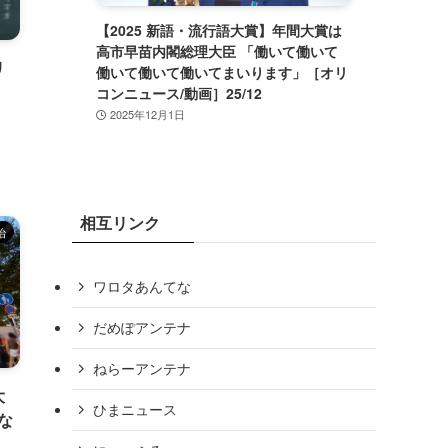
間大賞は
【悲報】２０３２年小惑星衝突で人類滅
働いて
亡か。確率が２．２％に上昇
リ
」［オリ
2025年2月8日
相互リンク
治
ワロタあんてな
だめぽアンテナ
ねらーアンテナ
大
ひまニュース
な