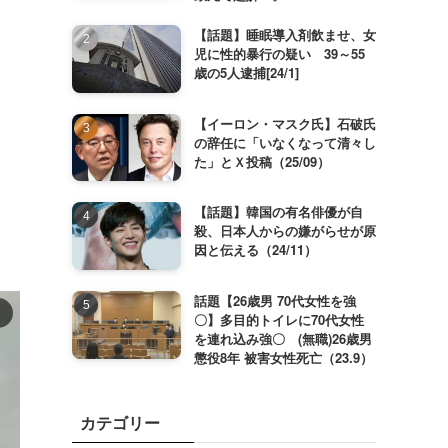
【話題】睡眠導入剤飲ませ、女
児に性的暴行の疑い 39～55
歳の5人逮捕[24/1]
【イーロン・マスク氏】石破氏
の辞任に「いなくなって清々し
た」とＸ投稿（25/09）
【話題】韓国の有名俳優が自
殺、日本人からの嫌がらせが原
因と伝える（24/11）
話題【26歳男 70代女性を強
〇】多目的トイレに70代女性
を連れ込み強〇 (無職)26歳男
懲役8年 被害女性死亡（23.9）
カテゴリー