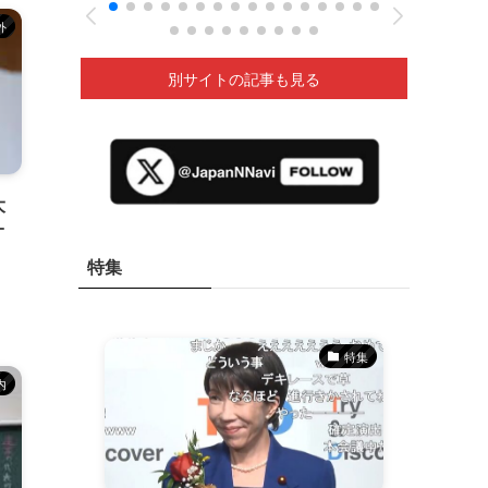
新聞］26/05
外
別サイトの記事も見る
大
オ
特集
特集
特集
内