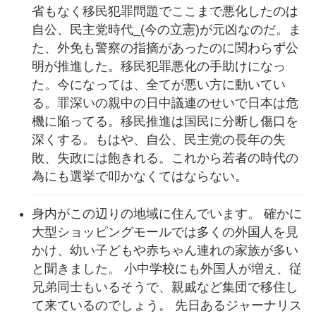
省もなく移民犯罪問題でここまで悪化したのは
自公、民主党時代_(今の立憲)が元凶なのだ。ま
た、外免も警察の指摘があったのに関わらず公
明が推進した。移民犯罪悪化の手助けになっ
た。今になっては、全てが悪い方に動いてい
る。罪深いの親中の日中議連のせいで日本は危
機に陥ってる。移民推進は国民に分断し傷口を
深くする。もはや、自公、民主党の長年の失
敗、失政には飽きれる。これから若者の時代の
為にも選挙で叩かなくてはならない。
身内がこの辺りの地域に住んでいます。 確かに
大型ショッピングモールでは多くの外国人を見
かけ、幼い子どもや赤ちゃん連れの家族が多い
と聞きました。 小中学校にも外国人が増え、従
兄弟同士もいるそうで、親戚など集団で移住し
て来ているのでしょう。 先日あるジャーナリス