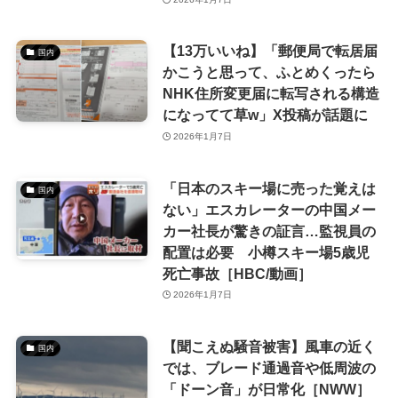
【13万いいね】「郵便局で転居届
国内
かこうと思って、ふとめくったら
NHK住所変更届に転写される構造
になってて草w」X投稿が話題に
2026年1月7日
「日本のスキー場に売った覚えは
国内
ない」エスカレーターの中国メー
カー社長が驚きの証言…監視員の
配置は必要 小樽スキー場5歳児
死亡事故［HBC/動画］
2026年1月7日
【聞こえぬ騒音被害】風車の近く
国内
では、ブレード通過音や低周波の
「ドーン音」が日常化［NWW］