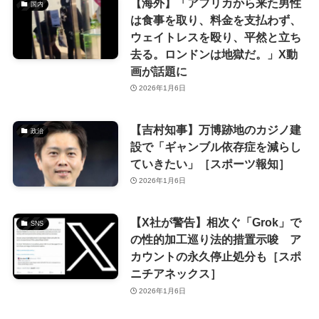
【海外】「アフリカから来た男性
国内
は食事を取り、料金を支払わず、
ウェイトレスを殴り、平然と立ち
去る。ロンドンは地獄だ。」X動
画が話題に
2026年1月6日
【吉村知事】万博跡地のカジノ建
政治
設で「ギャンブル依存症を減らし
ていきたい」［スポーツ報知］
2026年1月6日
【X社が警告】相次ぐ「Grok」で
SNS
の性的加工巡り法的措置示唆 ア
カウントの永久停止処分も［スポ
ニチアネックス］
2026年1月6日