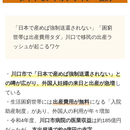
「日本で産めば強制送還されない」「困窮
世帯は出産費用タダ」川口で移民の出産ラ
ッシュが起こるワケ
・
川口市で「日本で産めば強制送還されない」と
の噂が広がり、外国人妊婦の来日と出産が急増
し
ている
・生活困窮世帯には
出産費用が無料
になる「入院
助産制度」があり、外国人の利用が年々増加
・令和4年度、
川口市病院の医業収益
は約185億円
だったが、
支出超過で約4億円の赤字