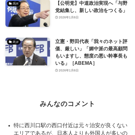
【公明党】中道政治実現へ「与野
国内
党結集し、新しい政治をつくる」
2026年1月6日
立憲・野田代表「我々のネット評
政治
価、厳しい」「媚中派の最高顧問
もいますし、態度の悪い幹事長も
いる」［ABEMA］
2026年1月6日
みんなのコメント
特に西川口駅の西口付近は元々治安が良くない
エリアであるが、日本人よりも外国人が多いの