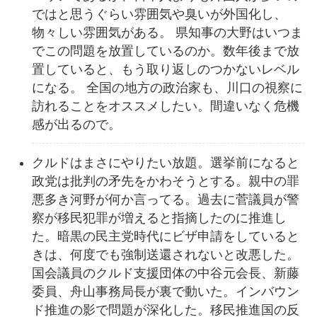
ではと思うぐらい雰囲気や臭いが外国化し、
物々しい雰囲気がある。 県知事の大野はいつま
でこの問題を放置しているのか。数年後まで放
置していると、もう取り返しのつかないレベル
になる。 全国の地方の政治家も、川口の視察に
訪れることをオススメしたい。間違いなく危機
感が出るので。
クルドはまさにやりたい放題。選挙前になると
政党は批判の矛先をかわそうとする。親中の罪
悪多き河野が何か言ってる。過去に菅議員が警
察が移民犯罪が増えると指摘したのに推進し
た。暗黒の民主党時代にビザ申請をしていると
きは、何度でも強制送還されないと改悪した。
国会議員のクルド支援団体の中谷元会長、新藤
委員、舟山事務局長が裏で動いた。インバウン
ド推進の影で問題が深化した。移民推進国の反