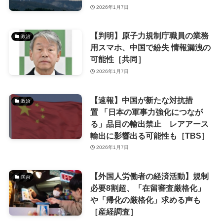
2026年1月7日
【判明】原子力規制庁職員の業務
政治
用スマホ、中国で紛失 情報漏洩の
可能性［共同］
2026年1月7日
【速報】中国が新たな対抗措
政治
置 「日本の軍事力強化につなが
る」品目の輸出禁止 レアアース
輸出に影響出る可能性も［TBS］
2026年1月7日
【外国人労働者の経済活動】規制
国内
必要8割超、「在留審査厳格化」
や「帰化の厳格化」求める声も
［産経調査］