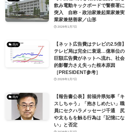
飲み電動キックボードで警察署に
突入 自称・政治家兼起業家兼実
業家兼慈善家／山形
2026年1月7日
【ネット広告費はテレビの2.5倍】
国内
テレビ局は完全に衰退…億単位の
巨額広告費がネットへ流れ、社会
的影響力さえ失った根本原因
［PRESIDENT参考］
2026年1月7日
【報告書公表】前福井県知事「キ
国内
スしちゃう」「抱きしめたい」職
員にセクハラメッセージ千通 尻
や太ももを触る行為は「記憶にな
い」と否定
2026年1月7日