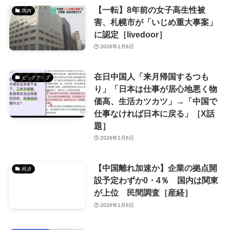
【一転】8年前の女子高生性被
国内
害、札幌市が「いじめ重大事案」
に認定［livedoor］
2026年1月6日
在日中国人「来月帰国するつも
ピックアップ
り」「日本は仕事が居心地悪く物
価高、生活カツカツ」→「中国で
仕事なければ日本に戻る」［X話
題］
2026年1月6日
【中国離れ加速か】企業の拠点開
経済
設予定わずか0・4％ 国内は関東
が上位 民間調査［産経］
2026年1月6日