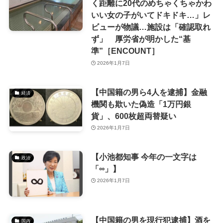
く距離に20代のめちゃくちゃかわ
いい女の子がいてドキドキ…」レ
ビューが物議…施設は「確認取れ
ず」 厚労省が明かした“基
準”［ENCOUNT］
2026年1月7日
【中国籍の男ら4人を逮捕】金融
経済
機関も欺いた偽造「1万円銀
貨」、600枚超両替疑い
2026年1月7日
【小池都知事 今年の一文字は
政治
「∞」】
2026年1月7日
【中国籍の男を現行犯逮捕】酒を
国内