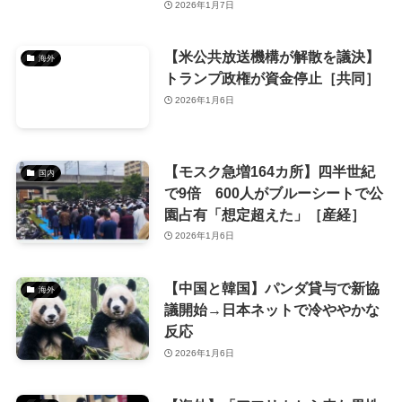
2026年1月7日
【米公共放送機構が解散を議決】
海外
トランプ政権が資金停止［共同］
2026年1月6日
【モスク急増164カ所】四半世紀
国内
で9倍 600人がブルーシートで公
園占有「想定超えた」［産経］
2026年1月6日
【中国と韓国】パンダ貸与で新協
海外
議開始→日本ネットで冷ややかな
反応
2026年1月6日