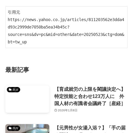
引用元　
https://news.yahoo.co.jp/articles/811203562e3dda4
d93c2999de7050ba5ea34b45c?
source=sns&dv=pc&mid=other&date=20250523&ctg=dom&
bt=tw_up
最新記事
【育成就労の上限を閣議決定へ】
政治
特定技能と合わせ123万人に 外
国人材の有識者会議終了［産経］
2026年1月8日
【元男性が女湯入浴？】「手の届
国内