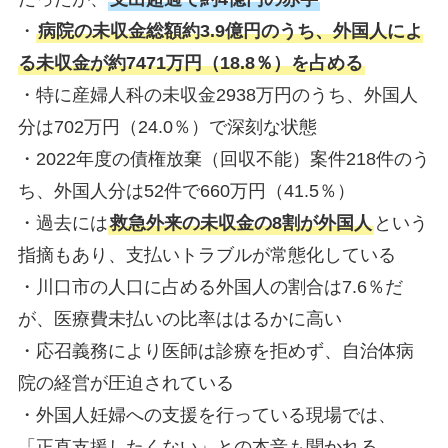
・
病院の未収金総額約3.9億円のうち、外国人によ
る未収金が約7471万円（18.8％）を占める
・特に産婦人科の未収金2938万円のうち、外国人
分は702万円（24.0％）で深刻な状態
・2022年度の債権放棄（回収不能）案件218件のう
ち、外国人分は52件で660万円（41.5％）
・過去には
救急外来の未収金の8割が外国人
という
指摘もあり、支払いトラブルが常態化している
・川口市の人口に占める外国人の割合は7.6％だ
が、医療費未払いの比率ははるかに高い
・応召義務により医師は診療を拒めず、自治体病
院の経営が圧迫されている
・外国人妊婦への支援を行っている現場では、
「正直支援したくない」との本音も聞かれる