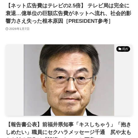
【ネット広告費はテレビの2.5倍】 テレビ局は完全に
衰退…億単位の巨額広告費がネットへ流れ、社会的影
響力さえ失った根本原因［PRESIDENT参考］
2026年1月7日
国内
【報告書公表】前福井県知事「キスしちゃう」「抱き
しめたい」職員にセクハラメッセージ千通 尻や太も