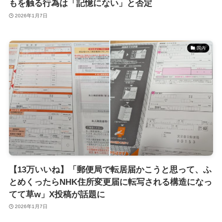
もを触る行為は「記憶にない」と否定
2026年1月7日
国内
【13万いいね】「郵便局で転居届かこうと思って、ふ
とめくったらNHK住所変更届に転写される構造になっ
てて草w」X投稿が話題に
2026年1月7日