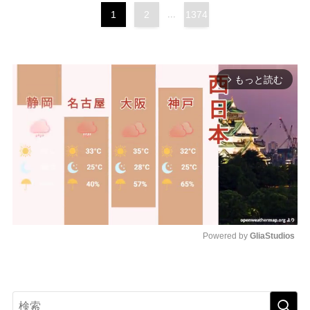
1
2
...
1374
もっと読む
arrow_forward_ios
Powered by 
GliaStudios
M
u
t
e