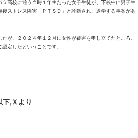
市立高校に通う当時１年生だった女子生徒が、下校中に男子生
傷後ストレス障害「ＰＴＳＤ」と診断され、退学する事案があ
したが、２０２４年１２月に女性が被害を申し立てたところ、
て認定したということです。
以下,Ｘより