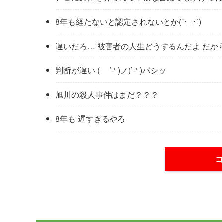
8年も経たないと認定されないとか(´･_･`)
遅いだろ… 被害者の人生どうするんだよ だ
判断が遅い ( ’-‘ )ノ)`-‘ )バシッ
旭川の殺人事件はまだ？？？
8年も 遅すぎるやろ