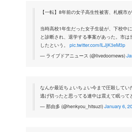
【一転】8年前の女子高生性被害、札幌市
当時高校1年生だった女子生徒が、下校中に
と診断され、退学する事案があった。市は当
したという。
pic.twitter.com/ILJjK3eM3p
— ライブドアニュース (@livedoornews)
Ja
なんか最近ちょいちょい今まで圧殺してい
逃げ切ったと思ってる連中は震えて眠って
— 那由多 (@henkyou_hitsuzi)
January 6, 2