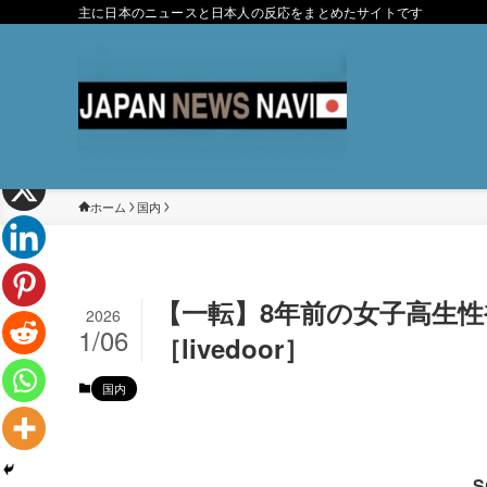
主に日本のニュースと日本人の反応をまとめたサイトです
ホーム
国内
【一転】8年前の女子高生
2026
1/06
［livedoor］
国内
S