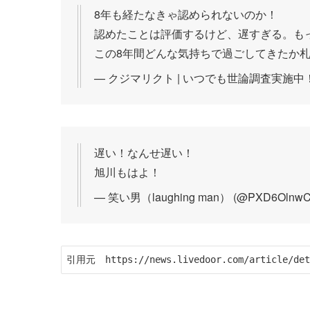
8年も経たなきゃ認められないのか！
認めたことは評価するけど、遅すぎる。も
この8年間どんな気持ちで過ごしてきたか
— クジマリクト | いつでも世論調査実施中！ (@r
遅い！なんせ遅い！
旭川もはよ！
— 笑い男（laughing man） (@PXD6OlnwCn
引用元　https://news.livedoor.com/article/det