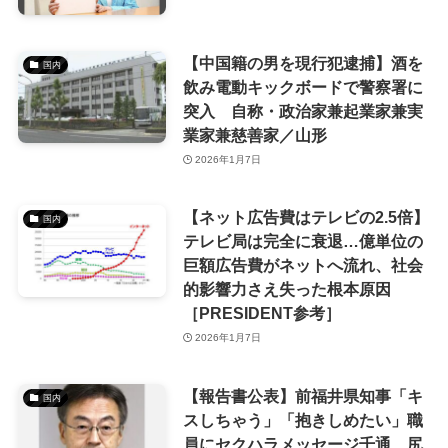
【中国籍の男を現行犯逮捕】酒を
国内
飲み電動キックボードで警察署に
突入 自称・政治家兼起業家兼実
業家兼慈善家／山形
2026年1月7日
【ネット広告費はテレビの2.5倍】
国内
テレビ局は完全に衰退…億単位の
巨額広告費がネットへ流れ、社会
的影響力さえ失った根本原因
［PRESIDENT参考］
2026年1月7日
【報告書公表】前福井県知事「キ
国内
スしちゃう」「抱きしめたい」職
員にセクハラメッセージ千通 尻