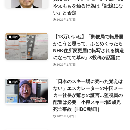
や太ももを触る行為は「記憶にな
い」と否定
2026年1月7日
【13万いいね】「郵便局で転居届
国内
かこうと思って、ふとめくったら
NHK住所変更届に転写される構造
になってて草w」X投稿が話題に
2026年1月7日
「日本のスキー場に売った覚えは
国内
ない」エスカレーターの中国メー
カー社長が驚きの証言…監視員の
配置は必要 小樽スキー場5歳児
死亡事故［HBC/動画］
2026年1月7日