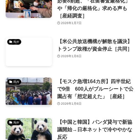
必要8割超、「在留審査厳格化」
や「帰化の厳格化」求める声も
［産経調査］
2026年1月7日
【米公共放送機構が解散を議決】
海外
トランプ政権が資金停止［共同］
2026年1月6日
【モスク急増164カ所】四半世紀
国内
で9倍 600人がブルーシートで公
園占有「想定超えた」［産経］
2026年1月6日
【中国と韓国】パンダ貸与で新協
海外
議開始→日本ネットで冷ややかな
反応