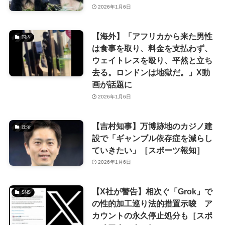
2026年1月6日
【海外】「アフリカから来た男性
国内
は食事を取り、料金を支払わず、
ウェイトレスを殴り、平然と立ち
去る。ロンドンは地獄だ。」X動
画が話題に
2026年1月6日
【吉村知事】万博跡地のカジノ建
政治
設で「ギャンブル依存症を減らし
ていきたい」［スポーツ報知］
2026年1月6日
【X社が警告】相次ぐ「Grok」で
SNS
の性的加工巡り法的措置示唆 ア
カウントの永久停止処分も［スポ