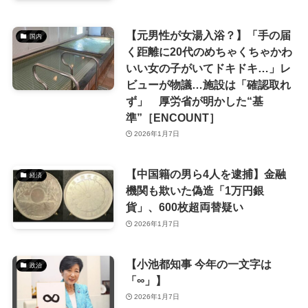
【元男性が女湯入浴？】「手の届
国内
く距離に20代のめちゃくちゃかわ
いい女の子がいてドキドキ…」レ
ビューが物議…施設は「確認取れ
ず」 厚労省が明かした“基
準”［ENCOUNT］
2026年1月7日
【中国籍の男ら4人を逮捕】金融
経済
機関も欺いた偽造「1万円銀
貨」、600枚超両替疑い
2026年1月7日
【小池都知事 今年の一文字は
政治
「∞」】
2026年1月7日