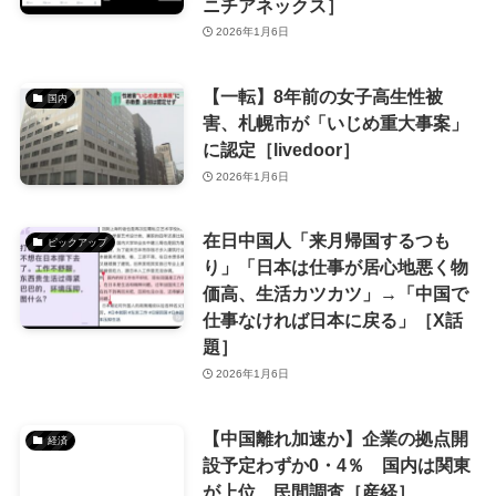
ニチアネックス］
2026年1月6日
【一転】8年前の女子高生性被
国内
害、札幌市が「いじめ重大事案」
に認定［livedoor］
2026年1月6日
在日中国人「来月帰国するつも
ピックアップ
り」「日本は仕事が居心地悪く物
価高、生活カツカツ」→「中国で
仕事なければ日本に戻る」［X話
題］
2026年1月6日
【中国離れ加速か】企業の拠点開
経済
設予定わずか0・4％ 国内は関東
が上位 民間調査［産経］