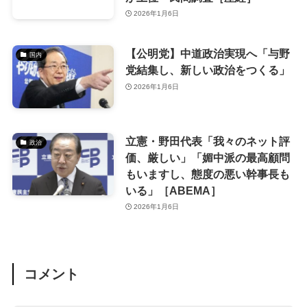
2026年1月6日
【公明党】中道政治実現へ「与野
国内
党結集し、新しい政治をつくる」
2026年1月6日
立憲・野田代表「我々のネット評
政治
価、厳しい」「媚中派の最高顧問
もいますし、態度の悪い幹事長も
いる」［ABEMA］
2026年1月6日
コメント