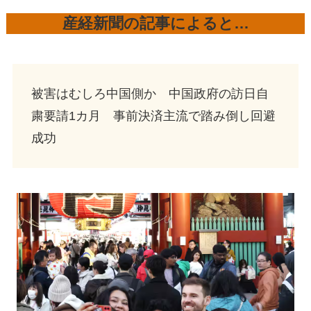
産経新聞の記事によると…
被害はむしろ中国側か 中国政府の訪日自
粛要請1カ月 事前決済主流で踏み倒し回避
成功