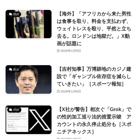
【海外】「アフリカから来た男性
国内
は食事を取り、料金を支払わず、
ウェイトレスを殴り、平然と立ち
去る。ロンドンは地獄だ。」X動
画が話題に
2026年1月6日
【吉村知事】万博跡地のカジノ建
政治
設で「ギャンブル依存症を減らし
ていきたい」［スポーツ報知］
2026年1月6日
【X社が警告】相次ぐ「Grok」で
SNS
の性的加工巡り法的措置示唆 ア
カウントの永久停止処分も［スポ
ニチアネックス］