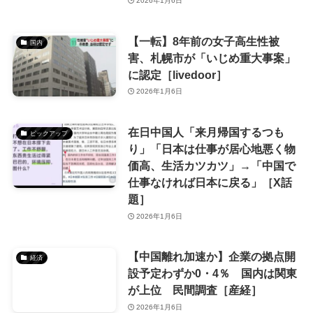
2026年1月6日
【一転】8年前の女子高生性被
国内
害、札幌市が「いじめ重大事案」
に認定［livedoor］
2026年1月6日
在日中国人「来月帰国するつも
ピックアップ
り」「日本は仕事が居心地悪く物
価高、生活カツカツ」→「中国で
仕事なければ日本に戻る」［X話
題］
2026年1月6日
【中国離れ加速か】企業の拠点開
経済
設予定わずか0・4％ 国内は関東
が上位 民間調査［産経］
2026年1月6日