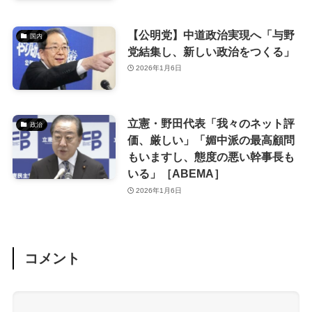
【公明党】中道政治実現へ「与野
国内
党結集し、新しい政治をつくる」
2026年1月6日
立憲・野田代表「我々のネット評
政治
価、厳しい」「媚中派の最高顧問
もいますし、態度の悪い幹事長も
いる」［ABEMA］
2026年1月6日
コメント