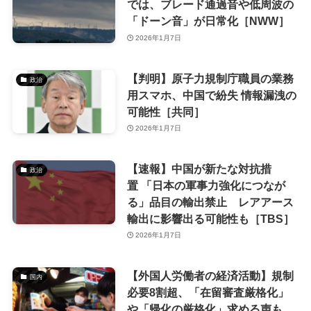
では、ブレード通過音や低周波の
「ドーン音」が日常化［NWW］
2026年1月7日
【判明】原子力規制庁職員の業務
政治
用スマホ、中国で紛失 情報漏洩の
可能性［共同］
2026年1月7日
【速報】中国が新たな対抗措
政治
置 「日本の軍事力強化につなが
る」品目の輸出禁止 レアアース
輸出に影響出る可能性も［TBS］
2026年1月7日
【外国人労働者の経済活動】規制
国内
必要8割超、「在留審査厳格化」
や「帰化の厳格化」求める声も