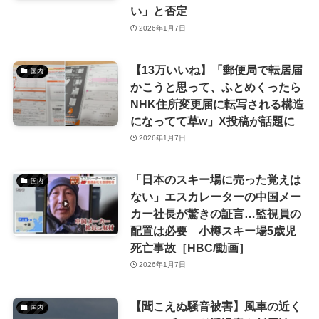
い」と否定
2026年1月7日
【13万いいね】「郵便局で転居届
国内
かこうと思って、ふとめくったら
NHK住所変更届に転写される構造
になってて草w」X投稿が話題に
2026年1月7日
「日本のスキー場に売った覚えは
国内
ない」エスカレーターの中国メー
カー社長が驚きの証言…監視員の
配置は必要 小樽スキー場5歳児
死亡事故［HBC/動画］
2026年1月7日
【聞こえぬ騒音被害】風車の近く
国内