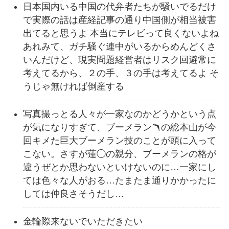
日本国内いる中国の代弁者たちが騒いでるだけ
で実際の話は産経記事の通り中国側が相当被害
出てると思うよ 本当にテレビって良くないよね
あれみて、ガチ騒ぐ連中がいるからめんどくさ
いんだけど、現実問題経営者はリスク回避常に
考えてるから、２の手、３の手は考えてるよ そ
うじゃ無ければ倒産する
写真撮っとる人々が一家なのかどうかという点
が気になりすぎて、ブーメラン🪃の総本山が今
回キメた巨大ブーメラン技のことが頭に入って
こない。さすが蓮◯の親分、ブーメランの格が
違うぜとか思わないといけないのに…一家にし
ては色々な人がおる…たまたま通りかかったに
しては仲良さそうだし…
金輪際来ないでいただきたい