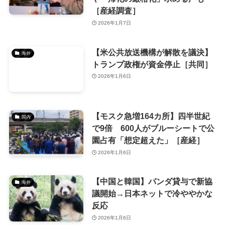
［産経調査］
2026年1月7日
【米公共放送機構が解散を議決】
海外
トランプ政権が資金停止［共同］
2026年1月6日
【モスク急増164カ所】四半世紀
国内
で9倍 600人がブルーシートで公
園占有「想定超えた」［産経］
2026年1月6日
【中国と韓国】パンダ貸与で新協
海外
議開始→日本ネットで冷ややかな
反応
2026年1月6日