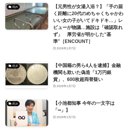
【元男性が女湯入浴？】「手の届
国内
く距離に20代のめちゃくちゃかわ
いい女の子がいてドキドキ…」レ
ビューが物議…施設は「確認取れ
ず」 厚労省が明かした“基
準”［ENCOUNT］
2026年1月7日
【中国籍の男ら4人を逮捕】金融
経済
機関も欺いた偽造「1万円銀
貨」、600枚超両替疑い
2026年1月7日
【小池都知事 今年の一文字は
政治
「∞」】
2026年1月7日