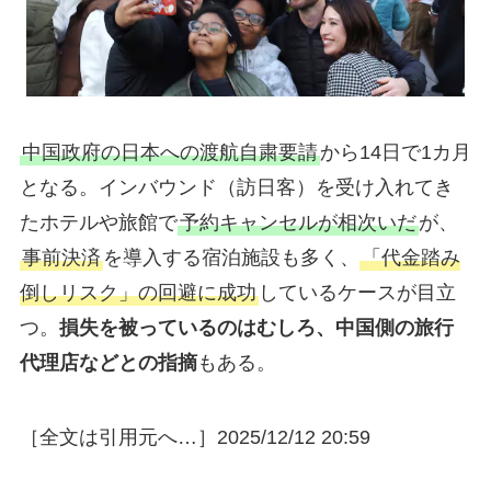
中国政府の日本への渡航自粛要請
から14日で1カ月
となる。インバウンド（訪日客）を受け入れてき
たホテルや旅館で
予約キャンセルが相次いだ
が、
事前決済
を導入する宿泊施設も多く、
「代金踏み
倒しリスク」の回避に成功
しているケースが目立
つ。
損失を被っているのはむしろ、中国側の旅行
代理店などとの指摘
もある。
［全文は引用元へ…］2025/12/12 20:59