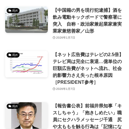
【中国籍の男を現行犯逮捕】酒を
国内
飲み電動キックボードで警察署に
突入 自称・政治家兼起業家兼実
業家兼慈善家／山形
2026年1月7日
【ネット広告費はテレビの2.5倍】
国内
テレビ局は完全に衰退…億単位の
巨額広告費がネットへ流れ、社会
的影響力さえ失った根本原因
［PRESIDENT参考］
2026年1月7日
【報告書公表】前福井県知事「キ
国内
スしちゃう」「抱きしめたい」職
員にセクハラメッセージ千通 尻
や太ももを触る行為は「記憶にな