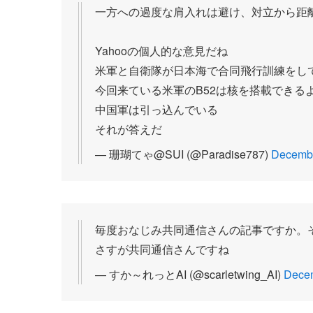
一方への過度な肩入れは避け、対立から距
Yahooの個人的な意見だね
米軍と自衛隊が日本海で合同飛行訓練をし
今回来ている米軍のB52は核を搭載できる
中国軍は引っ込んでいる
それが答えだ
— 珊瑚てゃ@SUI (@Paradise787)
Decembe
毎度おなじみ共同通信さんの記事ですか。
さすが共同通信さんですね
— すか～れっとAI (@scarletwing_AI)
Decem