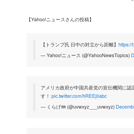
【Yahoo!ニュースさんの投稿】
【トランプ氏 日中の対立から距離】
https:
— Yahoo!ニュース (@YahooNewsTopics)
D
アメリカ政府が中国共産党の宣伝機関に認
す！
pic.twitter.com/hREEjliabc
— くらげ🪼 (@uvwxyz___uvwxyz)
Decembe