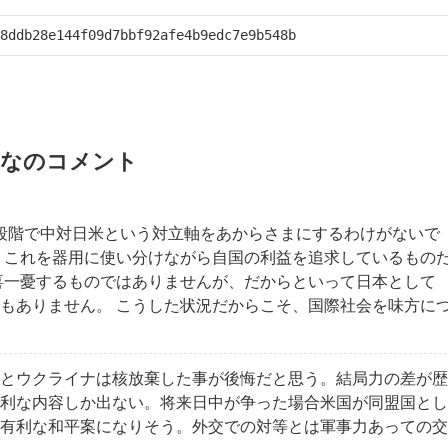
ddb28e144f09d7bbf92afe4b9edc7e9b548b
なのコメント
の段階で中対日米という対立軸をあからさまにするわけがないで
、これを器用に使い分けながら自国の利益を追求しているもの
喜一憂するものではありませんが、だからといって日本として
もありません。 こうした状況だからこそ、国際社会を味方に
とウクライナは核放棄した事が後悔だと思う。結局力の差が歴
利な内容しか出ない。将来日中が争った場合米国が同盟国とし
有利な和平案になりそう。外交での対等とは軍事力あっての交