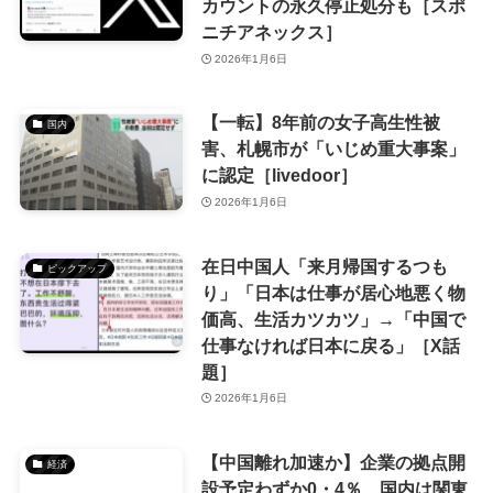
カウントの永久停止処分も［スポ
ニチアネックス］
2026年1月6日
【一転】8年前の女子高生性被
国内
害、札幌市が「いじめ重大事案」
に認定［livedoor］
2026年1月6日
在日中国人「来月帰国するつも
ピックアップ
り」「日本は仕事が居心地悪く物
価高、生活カツカツ」→「中国で
仕事なければ日本に戻る」［X話
題］
2026年1月6日
【中国離れ加速か】企業の拠点開
経済
設予定わずか0・4％ 国内は関東