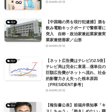
2026年1月7日
【中国籍の男を現行犯逮捕】酒を
国内
飲み電動キックボードで警察署に
突入 自称・政治家兼起業家兼実
業家兼慈善家／山形
2026年1月7日
【ネット広告費はテレビの2.5倍】
国内
テレビ局は完全に衰退…億単位の
巨額広告費がネットへ流れ、社会
的影響力さえ失った根本原因
［PRESIDENT参考］
2026年1月7日
【報告書公表】前福井県知事「キ
国内
スしちゃう」「抱きしめたい」職