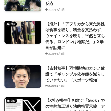
反応
2026年1月6日
【海外】「アフリカから来た男性
国内
は食事を取り、料金を支払わず、
ウェイトレスを殴り、平然と立ち
去る。ロンドンは地獄だ。」X動
画が話題に
2026年1月6日
【吉村知事】万博跡地のカジノ建
政治
設で「ギャンブル依存症を減らし
ていきたい」［スポーツ報知］
2026年1月6日
【X社が警告】相次ぐ「Grok」で
SNS
の性的加工巡り法的措置示唆 ア