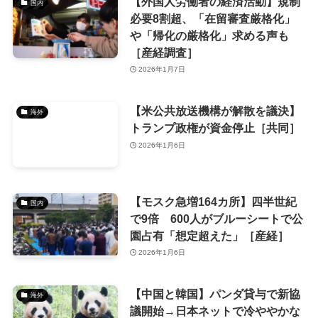
【外国人労働者の経済活動】規制
国内
必要8割超、「在留審査厳格化」
や「帰化の厳格化」求める声も
［産経調査］
2026年1月7日
【米公共放送機構が解散を議決】
海外
トランプ政権が資金停止［共同］
2026年1月6日
【モスク急増164カ所】四半世紀
国内
で9倍 600人がブルーシートで公
園占有「想定超えた」［産経］
2026年1月6日
【中国と韓国】パンダ貸与で新協
海外
議開始→日本ネットで冷ややかな