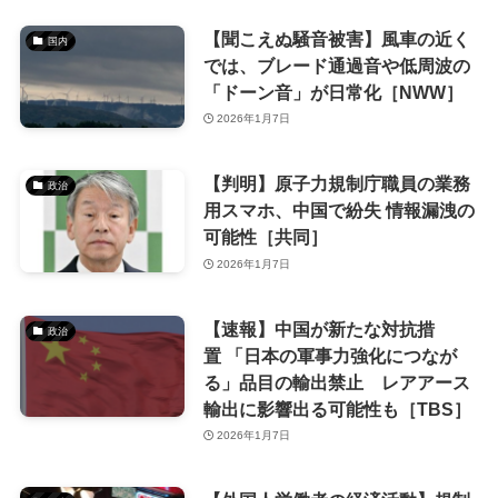
【聞こえぬ騒音被害】風車の近く
国内
では、ブレード通過音や低周波の
「ドーン音」が日常化［NWW］
2026年1月7日
【判明】原子力規制庁職員の業務
政治
用スマホ、中国で紛失 情報漏洩の
可能性［共同］
2026年1月7日
【速報】中国が新たな対抗措
政治
置 「日本の軍事力強化につなが
る」品目の輸出禁止 レアアース
輸出に影響出る可能性も［TBS］
2026年1月7日