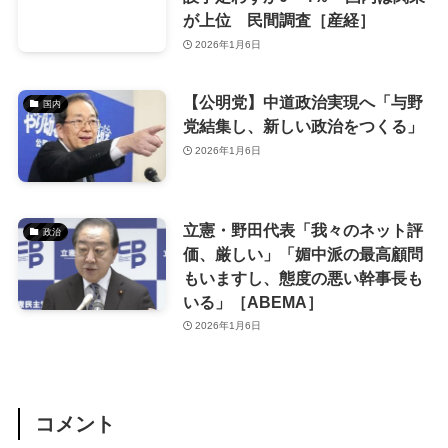
が上位 民間調査［産経］
2026年1月6日
【公明党】中道政治実現へ「与野
国内
党結集し、新しい政治をつくる」
2026年1月6日
立憲・野田代表「我々のネット評
政治
価、厳しい」「媚中派の最高顧問
もいますし、態度の悪い幹事長も
いる」［ABEMA］
2026年1月6日
コメント