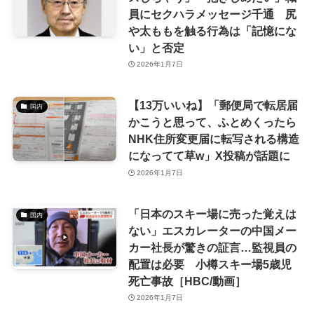
員にセクハラメッセージ千通 尻
や太ももを触る行為は「記憶にな
い」と否定
2026年1月7日
【13万いいね】「郵便局で転居届
国内
かこうと思って、ふとめくったら
NHK住所変更届に転写される構造
になってて草w」X投稿が話題に
2026年1月7日
「日本のスキー場に売った覚えは
国内
ない」エスカレーターの中国メー
カー社長が驚きの証言…監視員の
配置は必要 小樽スキー場5歳児
死亡事故［HBC/動画］
2026年1月7日