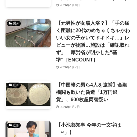
2026年1月8日
【元男性が女湯入浴？】「手の届
国内
く距離に20代のめちゃくちゃかわ
いい女の子がいてドキドキ…」レ
ビューが物議…施設は「確認取れ
ず」 厚労省が明かした“基
準”［ENCOUNT］
2026年1月7日
【中国籍の男ら4人を逮捕】金融
経済
機関も欺いた偽造「1万円銀
貨」、600枚超両替疑い
2026年1月7日
【小池都知事 今年の一文字は
政治
「∞」】