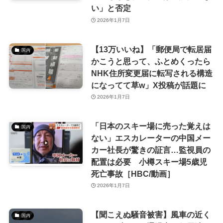
い」と否定
2026年1月7日
【13万いいね】「郵便局で転居届
国内
かこうと思って、ふとめくったら
NHK住所変更届に転写される構造
になってて草w」X投稿が話題に
2026年1月7日
「日本のスキー場に売った覚えは
国内
ない」エスカレーターの中国メー
カー社長が驚きの証言…監視員の
配置は必要 小樽スキー場5歳児
死亡事故［HBC/動画］
2026年1月7日
【聞こえぬ騒音被害】風車の近く
国内