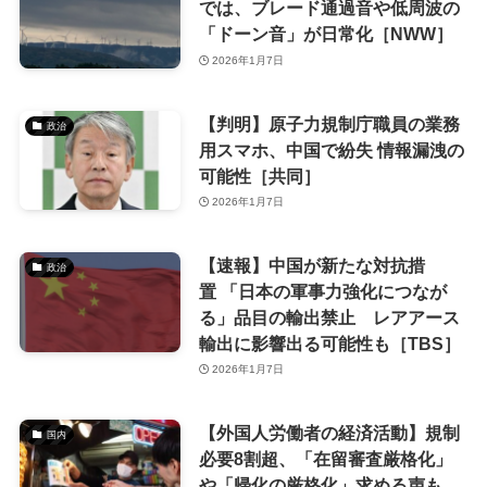
では、ブレード通過音や低周波の
「ドーン音」が日常化［NWW］
2026年1月7日
【判明】原子力規制庁職員の業務
政治
用スマホ、中国で紛失 情報漏洩の
可能性［共同］
2026年1月7日
【速報】中国が新たな対抗措
政治
置 「日本の軍事力強化につなが
る」品目の輸出禁止 レアアース
輸出に影響出る可能性も［TBS］
2026年1月7日
【外国人労働者の経済活動】規制
国内
必要8割超、「在留審査厳格化」
や「帰化の厳格化」求める声も