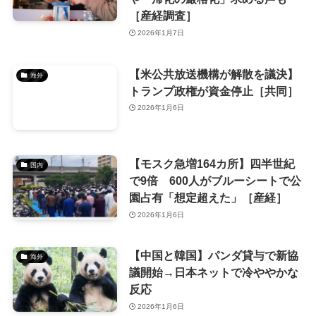
［産経調査］
2026年1月7日
【米公共放送機構が解散を議決】
海外
トランプ政権が資金停止［共同］
2026年1月6日
【モスク急増164カ所】四半世紀
国内
で9倍 600人がブルーシートで公
園占有「想定超えた」［産経］
2026年1月6日
【中国と韓国】パンダ貸与で新協
海外
議開始→日本ネットで冷ややかな
反応
2026年1月6日