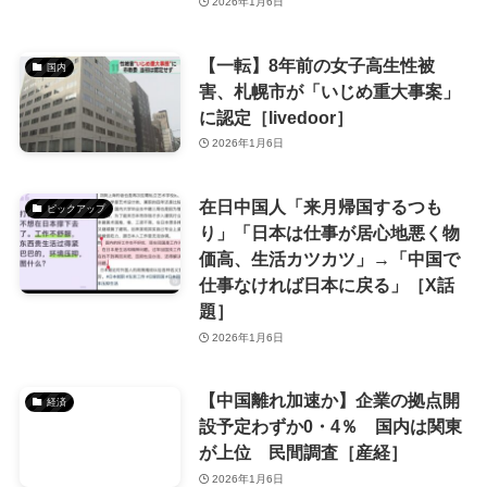
2026年1月6日
【一転】8年前の女子高生性被
国内
害、札幌市が「いじめ重大事案」
に認定［livedoor］
2026年1月6日
在日中国人「来月帰国するつも
ピックアップ
り」「日本は仕事が居心地悪く物
価高、生活カツカツ」→「中国で
仕事なければ日本に戻る」［X話
題］
2026年1月6日
【中国離れ加速か】企業の拠点開
経済
設予定わずか0・4％ 国内は関東
が上位 民間調査［産経］
2026年1月6日