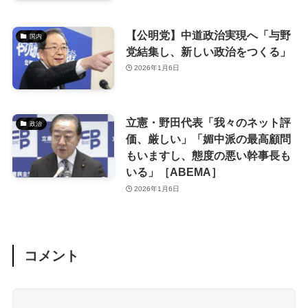
【公明党】中道政治実現へ「与野
国内
党結集し、新しい政治をつくる」
2026年1月6日
立憲・野田代表「我々のネット評
政治
価、厳しい」「媚中派の最高顧問
もいますし、態度の悪い幹事長も
いる」［ABEMA］
2026年1月6日
コメント