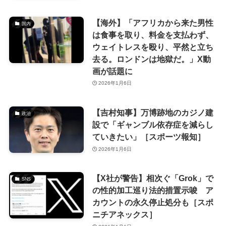
【海外】「アフリカから来た男性
国内
は食事を取り、料金を支払わず、
ウェイトレスを殴り、平然と立ち
去る。ロンドンは地獄だ。」X動
画が話題に
2026年1月6日
【吉村知事】万博跡地のカジノ建
政治
設で「ギャンブル依存症を減らし
ていきたい」［スポーツ報知］
2026年1月6日
【X社が警告】相次ぐ「Grok」で
SNS
の性的加工巡り法的措置示唆 ア
カウントの永久停止処分も［スポ
ニチアネックス］