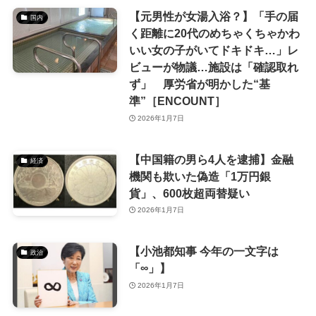
【元男性が女湯入浴？】「手の届
国内
く距離に20代のめちゃくちゃかわ
いい女の子がいてドキドキ…」レ
ビューが物議…施設は「確認取れ
ず」 厚労省が明かした“基
準”［ENCOUNT］
2026年1月7日
【中国籍の男ら4人を逮捕】金融
経済
機関も欺いた偽造「1万円銀
貨」、600枚超両替疑い
2026年1月7日
【小池都知事 今年の一文字は
政治
「∞」】
2026年1月7日