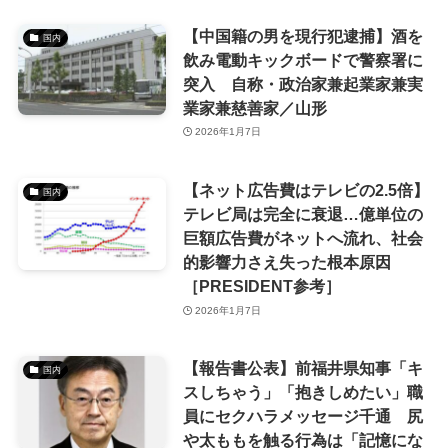
【中国籍の男を現行犯逮捕】酒を
国内
飲み電動キックボードで警察署に
突入 自称・政治家兼起業家兼実
業家兼慈善家／山形
2026年1月7日
【ネット広告費はテレビの2.5倍】
国内
テレビ局は完全に衰退…億単位の
巨額広告費がネットへ流れ、社会
的影響力さえ失った根本原因
［PRESIDENT参考］
2026年1月7日
【報告書公表】前福井県知事「キ
国内
スしちゃう」「抱きしめたい」職
員にセクハラメッセージ千通 尻
や太ももを触る行為は「記憶にな