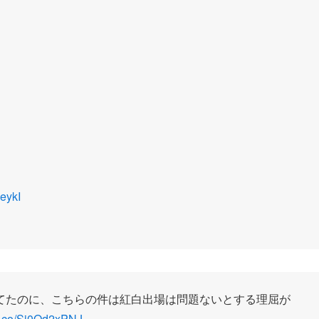
qeykI
てたのに、こちらの件は紅白出場は問題ないとする理屈が
/t.co/Sj0Qd2xPNJ