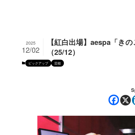
【紅白出場】aespa「き
2025
12/02
（25/12）
ピックアップ
芸能
S