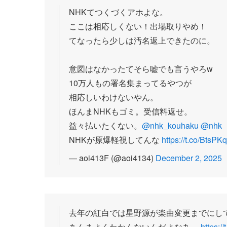
NHKてつくづくアホよな。
ここは相応しくない！出場取りやめ！
てなったら少しは汚名返上できたのに。
意図はなかったてそら嘘でも言うやろw
10万人もの署名集まってるやつが
相応しいわけないやん。
ほんまNHKもゴミ。受信料返せ。
益々払いたくない。
@nhk_kouhaku
@nhk
NHKが原爆軽視してんな
https://t.co/BtsPK
— aoi413F (@aoi4134)
December 2, 2025
去年の紅白では星野源が楽曲変更までにし
あんまよくわかんないんだよなあ。
https:/