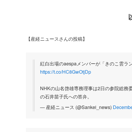
【産経ニュースさんの投稿】
紅白出場のaespaメンバーが「きのこ雲ラ
https://t.co/HC8GwOtjDp
NHKの山名啓雄専務理事は2日の参院総務
の石井苗子氏への答弁。
— 産経ニュース (@Sankei_news)
Decembe