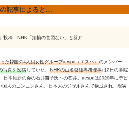
聞の記事によると…
プ」投稿 NHK「揶揄の意図ない」と答弁
った韓国の4人組女性グループaespa（エスパ）
のメンバー
の写真を投稿
していた。
NHKの山名啓雄専務理事
は2日の参院
。日本維新の会の石井苗子氏への答弁。aespaは2020年にデビ
中国人のニンニンさん、日本人のジゼルさんで構成され、現実