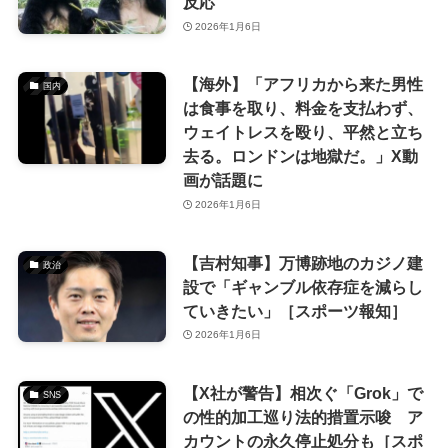
反応
2026年1月6日
【海外】「アフリカから来た男性
国内
は食事を取り、料金を支払わず、
ウェイトレスを殴り、平然と立ち
去る。ロンドンは地獄だ。」X動
画が話題に
2026年1月6日
【吉村知事】万博跡地のカジノ建
政治
設で「ギャンブル依存症を減らし
ていきたい」［スポーツ報知］
2026年1月6日
【X社が警告】相次ぐ「Grok」で
SNS
の性的加工巡り法的措置示唆 ア
カウントの永久停止処分も［スポ