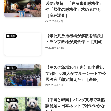
必要8割超、「在留審査厳格化」
や「帰化の厳格化」求める声も
［産経調査］
2026年1月7日
【米公共放送機構が解散を議決】
海外
トランプ政権が資金停止［共同］
2026年1月6日
【モスク急増164カ所】四半世紀
国内
で9倍 600人がブルーシートで公
園占有「想定超えた」［産経］
2026年1月6日
【中国と韓国】パンダ貸与で新協
海外
議開始→日本ネットで冷ややかな