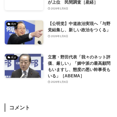
が上位 民間調査［産経］
2026年1月6日
【公明党】中道政治実現へ「与野
国内
党結集し、新しい政治をつくる」
2026年1月6日
立憲・野田代表「我々のネット評
政治
価、厳しい」「媚中派の最高顧問
もいますし、態度の悪い幹事長も
いる」［ABEMA］
2026年1月6日
コメント