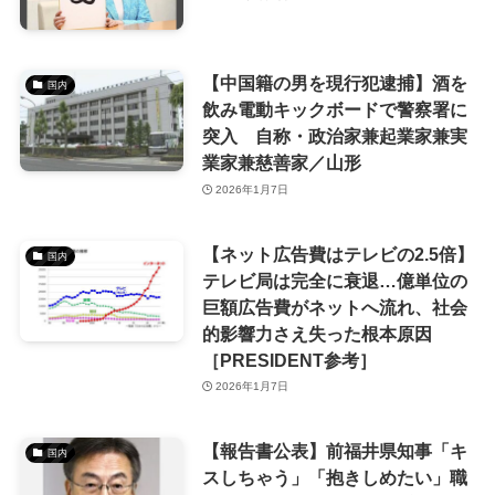
【中国籍の男を現行犯逮捕】酒を
国内
飲み電動キックボードで警察署に
突入 自称・政治家兼起業家兼実
業家兼慈善家／山形
2026年1月7日
【ネット広告費はテレビの2.5倍】
国内
テレビ局は完全に衰退…億単位の
巨額広告費がネットへ流れ、社会
的影響力さえ失った根本原因
［PRESIDENT参考］
2026年1月7日
【報告書公表】前福井県知事「キ
国内
スしちゃう」「抱きしめたい」職