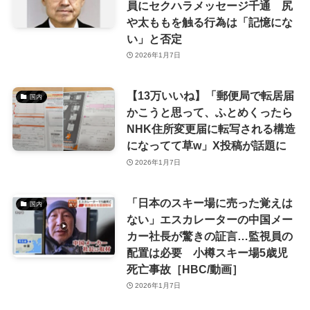
員にセクハラメッセージ千通 尻
や太ももを触る行為は「記憶にな
い」と否定
2026年1月7日
【13万いいね】「郵便局で転居届
国内
かこうと思って、ふとめくったら
NHK住所変更届に転写される構造
になってて草w」X投稿が話題に
2026年1月7日
「日本のスキー場に売った覚えは
国内
ない」エスカレーターの中国メー
カー社長が驚きの証言…監視員の
配置は必要 小樽スキー場5歳児
死亡事故［HBC/動画］
2026年1月7日