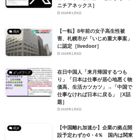
ニチアネックス］
2026年1月6日
【一転】8年前の女子高生性被
国内
害、札幌市が「いじめ重大事案」
に認定［livedoor］
2026年1月6日
在日中国人「来月帰国するつも
ピックアップ
り」「日本は仕事が居心地悪く物
価高、生活カツカツ」→「中国で
仕事なければ日本に戻る」［X話
題］
2026年1月6日
【中国離れ加速か】企業の拠点開
経済
設予定わずか0・4％ 国内は関東