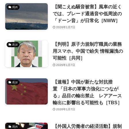
【聞こえぬ騒音被害】風車の近く
国内
では、ブレード通過音や低周波の
「ドーン音」が日常化［NWW］
2026年1月7日
【判明】原子力規制庁職員の業務
政治
用スマホ、中国で紛失 情報漏洩の
可能性［共同］
2026年1月7日
【速報】中国が新たな対抗措
政治
置 「日本の軍事力強化につなが
る」品目の輸出禁止 レアアース
輸出に影響出る可能性も［TBS］
2026年1月7日
【外国人労働者の経済活動】規制
国内