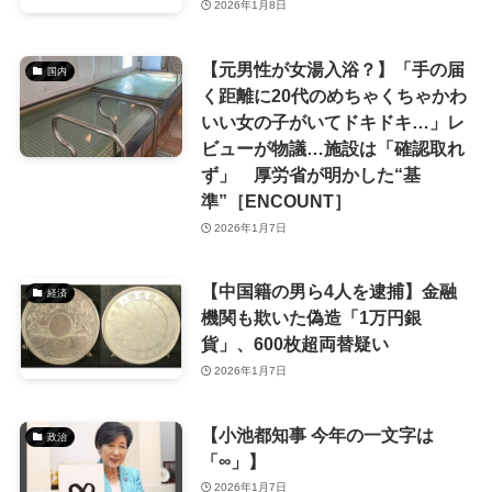
2026年1月8日
【元男性が女湯入浴？】「手の届
国内
く距離に20代のめちゃくちゃかわ
いい女の子がいてドキドキ…」レ
ビューが物議…施設は「確認取れ
ず」 厚労省が明かした“基
準”［ENCOUNT］
2026年1月7日
【中国籍の男ら4人を逮捕】金融
経済
機関も欺いた偽造「1万円銀
貨」、600枚超両替疑い
2026年1月7日
【小池都知事 今年の一文字は
政治
「∞」】
2026年1月7日