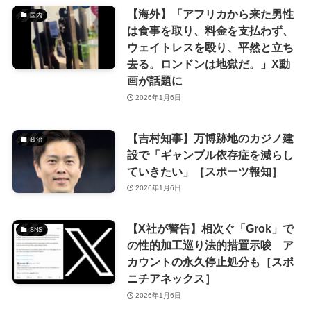
【海外】「アフリカから来た男性
国内
は食事を取り、料金を支払わず、
ウェイトレスを殴り、平然と立ち
去る。ロンドンは地獄だ。」X動
画が話題に
2026年1月6日
【吉村知事】万博跡地のカジノ建
政治
設で「ギャンブル依存症を減らし
ていきたい」［スポーツ報知］
2026年1月6日
【X社が警告】相次ぐ「Grok」で
SNS
の性的加工巡り法的措置示唆 ア
カウントの永久停止処分も［スポ
ニチアネックス］
2026年1月6日