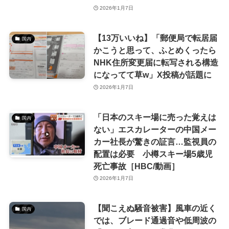
2026年1月7日
【13万いいね】「郵便局で転居届
国内
かこうと思って、ふとめくったら
NHK住所変更届に転写される構造
になってて草w」X投稿が話題に
2026年1月7日
「日本のスキー場に売った覚えは
国内
ない」エスカレーターの中国メー
カー社長が驚きの証言…監視員の
配置は必要 小樽スキー場5歳児
死亡事故［HBC/動画］
2026年1月7日
【聞こえぬ騒音被害】風車の近く
国内
では、ブレード通過音や低周波の