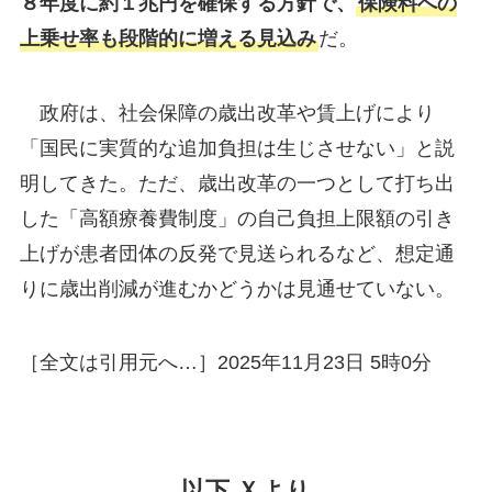
８年度に約１兆円を確保する方針で、
保険料への
上乗せ率も段階的に増える見込み
だ。
政府は、社会保障の歳出改革や賃上げにより
「国民に実質的な追加負担は生じさせない」と説
明してきた。ただ、歳出改革の一つとして打ち出
した「高額療養費制度」の自己負担上限額の引き
上げが患者団体の反発で見送られるなど、想定通
りに歳出削減が進むかどうかは見通せていない。
［全文は引用元へ…］2025年11月23日 5時0分
以下,Ｘより