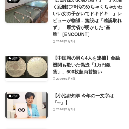
国内
く距離に20代のめちゃくちゃかわ
いい女の子がいてドキドキ…」レ
ビューが物議…施設は「確認取れ
ず」 厚労省が明かした“基
準”［ENCOUNT］
2026年1月7日
【中国籍の男ら4人を逮捕】金融
経済
機関も欺いた偽造「1万円銀
貨」、600枚超両替疑い
2026年1月7日
【小池都知事 今年の一文字は
政治
「∞」】
2026年1月7日