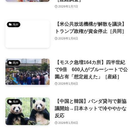
2026年1月7日
【米公共放送機構が解散を議決】
海外
トランプ政権が資金停止［共同］
2026年1月6日
【モスク急増164カ所】四半世紀
国内
で9倍 600人がブルーシートで公
園占有「想定超えた」［産経］
2026年1月6日
【中国と韓国】パンダ貸与で新協
海外
議開始→日本ネットで冷ややかな
反応
2026年1月6日