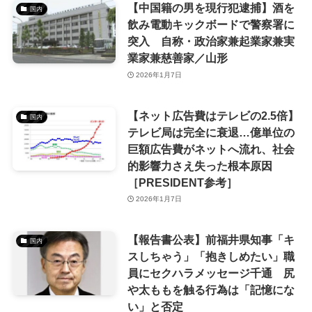
【中国籍の男を現行犯逮捕】酒を
国内
飲み電動キックボードで警察署に
突入 自称・政治家兼起業家兼実
業家兼慈善家／山形
2026年1月7日
【ネット広告費はテレビの2.5倍】
国内
テレビ局は完全に衰退…億単位の
巨額広告費がネットへ流れ、社会
的影響力さえ失った根本原因
［PRESIDENT参考］
2026年1月7日
【報告書公表】前福井県知事「キ
国内
スしちゃう」「抱きしめたい」職
員にセクハラメッセージ千通 尻
や太ももを触る行為は「記憶にな
い」と否定