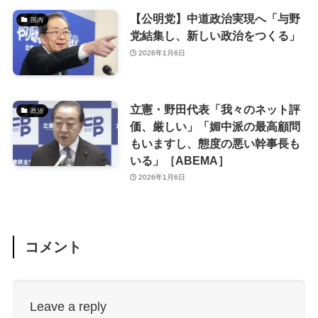
【公明党】中道政治実現へ「与野
国内
党結集し、新しい政治をつくる」
2026年1月6日
立憲・野田代表「我々のネット評
政治
価、厳しい」「媚中派の最高顧問
もいますし、態度の悪い幹事長も
いる」［ABEMA］
2026年1月6日
コメント
Leave a reply