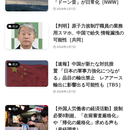
「ドーン音」が日常化［NWW］
2026年1月7日
【判明】原子力規制庁職員の業務
政治
用スマホ、中国で紛失 情報漏洩の
可能性［共同］
2026年1月7日
【速報】中国が新たな対抗措
政治
置 「日本の軍事力強化につなが
る」品目の輸出禁止 レアアース
輸出に影響出る可能性も［TBS］
2026年1月7日
【外国人労働者の経済活動】規制
国内
必要8割超、「在留審査厳格化」
や「帰化の厳格化」求める声も
［産経調査］