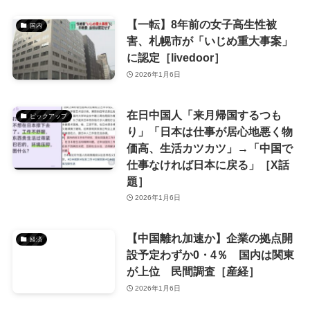
【一転】8年前の女子高生性被
国内
害、札幌市が「いじめ重大事案」
に認定［livedoor］
2026年1月6日
在日中国人「来月帰国するつも
ピックアップ
り」「日本は仕事が居心地悪く物
価高、生活カツカツ」→「中国で
仕事なければ日本に戻る」［X話
題］
2026年1月6日
【中国離れ加速か】企業の拠点開
経済
設予定わずか0・4％ 国内は関東
が上位 民間調査［産経］
2026年1月6日