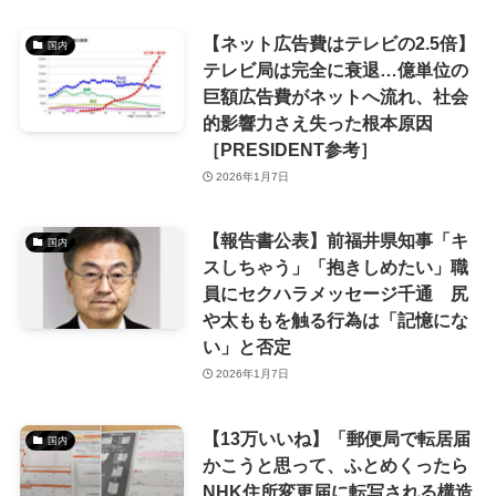
【ネット広告費はテレビの2.5倍】
国内
テレビ局は完全に衰退…億単位の
巨額広告費がネットへ流れ、社会
的影響力さえ失った根本原因
［PRESIDENT参考］
2026年1月7日
【報告書公表】前福井県知事「キ
国内
スしちゃう」「抱きしめたい」職
員にセクハラメッセージ千通 尻
や太ももを触る行為は「記憶にな
い」と否定
2026年1月7日
【13万いいね】「郵便局で転居届
国内
かこうと思って、ふとめくったら
NHK住所変更届に転写される構造