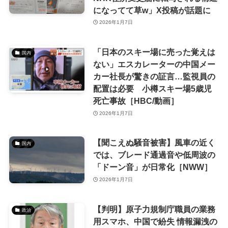
になってて草w」X投稿が話題に
2026年1月7日
「日本のスキー場に売った覚えは
国内
ない」エスカレーターの中国メー
カー社長が驚きの証言…監視員の
配置は必要 小樽スキー場5歳児
死亡事故［HBC/動画］
2026年1月7日
【聞こえぬ騒音被害】風車の近く
国内
では、ブレード通過音や低周波の
「ドーン音」が日常化［NWW］
2026年1月7日
【判明】原子力規制庁職員の業務
政治
用スマホ、中国で紛失 情報漏洩の