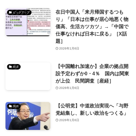
在日中国人「来月帰国するつも
ピックアップ
り」「日本は仕事が居心地悪く物
価高、生活カツカツ」→「中国で
仕事なければ日本に戻る」［X話
題］
2026年1月6日
【中国離れ加速か】企業の拠点開
経済
設予定わずか0・4％ 国内は関東
が上位 民間調査［産経］
2026年1月6日
【公明党】中道政治実現へ「与野
国内
党結集し、新しい政治をつくる」
2026年1月6日