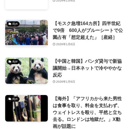
2026年1月6日
【モスク急増164カ所】四半世紀
国内
で9倍 600人がブルーシートで公
園占有「想定超えた」［産経］
2026年1月6日
【中国と韓国】パンダ貸与で新協
海外
議開始→日本ネットで冷ややかな
反応
2026年1月6日
【海外】「アフリカから来た男性
国内
は食事を取り、料金を支払わず、
ウェイトレスを殴り、平然と立ち
去る。ロンドンは地獄だ。」X動
画が話題に