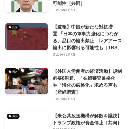
可能性［共同］
2026年1月7日
【速報】中国が新たな対抗措
政治
置 「日本の軍事力強化につなが
る」品目の輸出禁止 レアアース
輸出に影響出る可能性も［TBS］
2026年1月7日
【外国人労働者の経済活動】規制
国内
必要8割超、「在留審査厳格化」
や「帰化の厳格化」求める声も
［産経調査］
2026年1月7日
【米公共放送機構が解散を議決】
海外
トランプ政権が資金停止［共同］