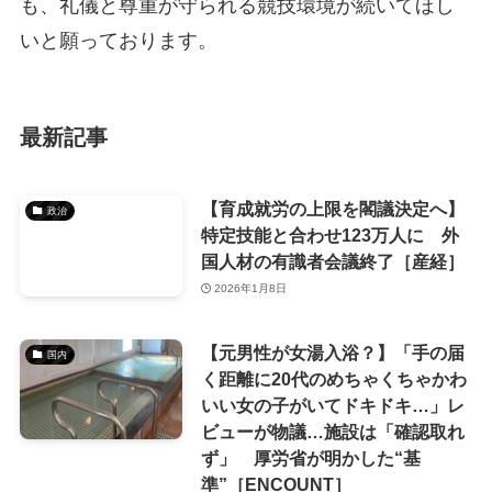
も、礼儀と尊重が守られる競技環境が続いてほし
いと願っております。
最新記事
【育成就労の上限を閣議決定へ】
政治
特定技能と合わせ123万人に 外
国人材の有識者会議終了［産経］
2026年1月8日
【元男性が女湯入浴？】「手の届
国内
く距離に20代のめちゃくちゃかわ
いい女の子がいてドキドキ…」レ
ビューが物議…施設は「確認取れ
ず」 厚労省が明かした“基
準”［ENCOUNT］