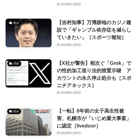
2026年1月6日
【吉村知事】万博跡地のカジノ建
政治
設で「ギャンブル依存症を減らし
ていきたい」［スポーツ報知］
2026年1月6日
【X社が警告】相次ぐ「Grok」で
SNS
の性的加工巡り法的措置示唆 ア
カウントの永久停止処分も［スポ
ニチアネックス］
2026年1月6日
【一転】8年前の女子高生性被
国内
害、札幌市が「いじめ重大事案」
に認定［livedoor］
2026年1月6日