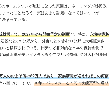
回のホームタウンが騒動になった原因は、ネーミングが移民政
しまったことだろう。実はあまり話題になってはいないが、
に決まっている。
成就労」で、2027年から開始予定の制度
だ。特に、
永住や家
建設などの2分野から、外食などを含む11分野に大幅拡大さ
近いと指摘されている。円安など相対的な日本の低賃金化で、
は物価水準が安いイスラム圏やアフリカ諸国に受け入れ対象国
2万人のおよそ倍の82万人であり、家族帯同が増えればこの何倍
ラム圏では、すでに
19年にパキスタンとの間で技能実習の送り