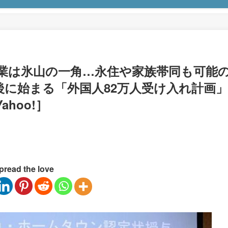
業は氷山の一角…永住や家族帯同も可能
後に始まる「外国人82万人受け入れ計画」
hoo!］
pread the love