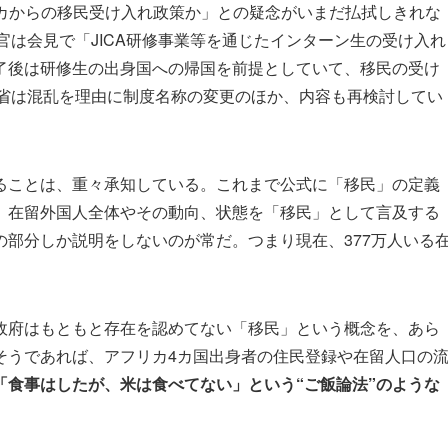
リカからの移民受け入れ政策か」との疑念がいまだ払拭しきれな
官は会見で「JICA研修事業等を通じたインターン生の受け入れ
了後は研修生の出身国への帰国を前提としていて、移民の受け
務省は混乱を理由に制度名称の変更のほか、内容も再検討してい
ことは、重々承知している。これまで公式に「移民」の定義
。在留外国人全体やその動向、状態を「移民」として言及する
部分しか説明をしないのが常だ。つまり現在、377万人いる
府はもともと存在を認めてない「移民」という概念を、あら
そうであれば、アフリカ4カ国出身者の住民登録や在留人口の
「食事はしたが、米は食べてない」という“ご飯論法”のような