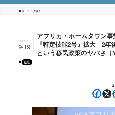
ホーム
政治
アフリカ・ホームタウン事
2025
『特定技能2号』拡大 2年
9/19
という移民政策のヤバさ［Ya
政治
S