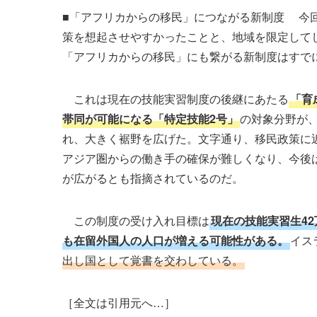
■「アフリカからの移民」につながる新制度 今
策を想起させやすかったことと、地域を限定して
「アフリカからの移民」にも繋がる新制度はすで
これは現在の技能実習制度の後継にあたる
「育
帯同が可能になる「特定技能2号」
の対象分野が、
れ、大きく裾野を広げた。文字通り、移民政策に
アジア圏からの働き手の確保が難しくなり、今後
が広がるとも指摘されているのだ。
この制度の受け入れ目標は
現在の技能実習生4
も在留外国人の人口が増える可能性がある。
イス
出し国として覚書を交わしている。
［全文は引用元へ…］