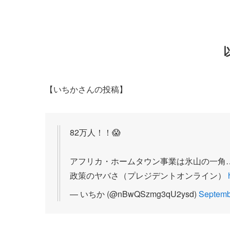
【いちかさんの投稿】
82万人！！😱
アフリカ・ホームタウン事業は氷山の一角…
政策のヤバさ（プレジデントオンライン）
— いちか (@nBwQSzmg3qU2ysd)
Septemb