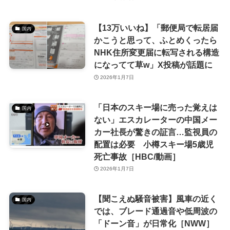
【13万いいね】「郵便局で転居届
国内
かこうと思って、ふとめくったら
NHK住所変更届に転写される構造
になってて草w」X投稿が話題に
2026年1月7日
「日本のスキー場に売った覚えは
国内
ない」エスカレーターの中国メー
カー社長が驚きの証言…監視員の
配置は必要 小樽スキー場5歳児
死亡事故［HBC/動画］
2026年1月7日
【聞こえぬ騒音被害】風車の近く
国内
では、ブレード通過音や低周波の
「ドーン音」が日常化［NWW］