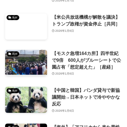
2026年1月7日
【米公共放送機構が解散を議決】
海外
トランプ政権が資金停止［共同］
2026年1月6日
【モスク急増164カ所】四半世紀
国内
で9倍 600人がブルーシートで公
園占有「想定超えた」［産経］
2026年1月6日
【中国と韓国】パンダ貸与で新協
海外
議開始→日本ネットで冷ややかな
反応
2026年1月6日