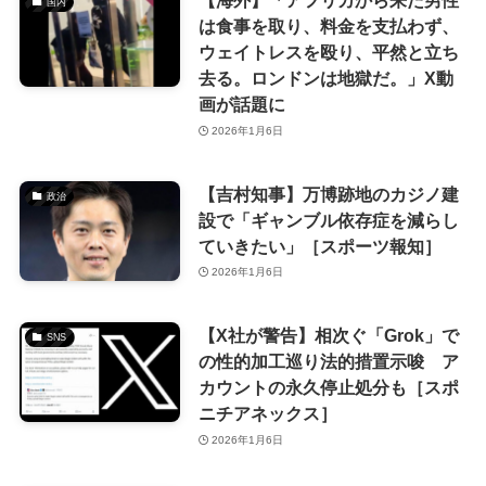
【海外】「アフリカから来た男性
国内
は食事を取り、料金を支払わず、
ウェイトレスを殴り、平然と立ち
去る。ロンドンは地獄だ。」X動
画が話題に
2026年1月6日
【吉村知事】万博跡地のカジノ建
政治
設で「ギャンブル依存症を減らし
ていきたい」［スポーツ報知］
2026年1月6日
【X社が警告】相次ぐ「Grok」で
SNS
の性的加工巡り法的措置示唆 ア
カウントの永久停止処分も［スポ
ニチアネックス］
2026年1月6日