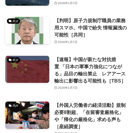
2026年1月7日
【判明】原子力規制庁職員の業務
政治
用スマホ、中国で紛失 情報漏洩の
可能性［共同］
2026年1月7日
【速報】中国が新たな対抗措
政治
置 「日本の軍事力強化につなが
る」品目の輸出禁止 レアアース
輸出に影響出る可能性も［TBS］
2026年1月7日
【外国人労働者の経済活動】規制
国内
必要8割超、「在留審査厳格化」
や「帰化の厳格化」求める声も
［産経調査］