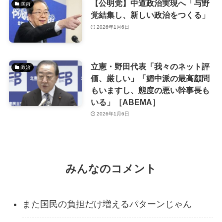
【公明党】中道政治実現へ「与野
国内
党結集し、新しい政治をつくる」
2026年1月6日
立憲・野田代表「我々のネット評
政治
価、厳しい」「媚中派の最高顧問
もいますし、態度の悪い幹事長も
いる」［ABEMA］
2026年1月6日
みんなのコメント
また国民の負担だけ増えるパターンじゃん