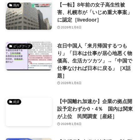
【一転】8年前の女子高生性被
国内
害、札幌市が「いじめ重大事案」
に認定［livedoor］
2026年1月6日
在日中国人「来月帰国するつも
ピックアップ
り」「日本は仕事が居心地悪く物
価高、生活カツカツ」→「中国で
仕事なければ日本に戻る」［X話
題］
2026年1月6日
【中国離れ加速か】企業の拠点開
経済
設予定わずか0・4％ 国内は関東
が上位 民間調査［産経］
2026年1月6日