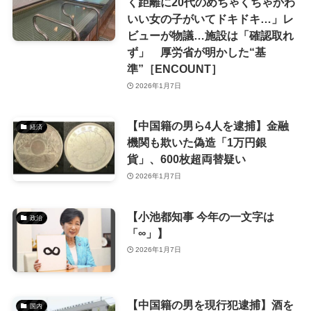
く距離に20代のめちゃくちゃかわ
いい女の子がいてドキドキ…」レ
ビューが物議…施設は「確認取れ
ず」 厚労省が明かした“基
準”［ENCOUNT］
2026年1月7日
【中国籍の男ら4人を逮捕】金融
経済
機関も欺いた偽造「1万円銀
貨」、600枚超両替疑い
2026年1月7日
【小池都知事 今年の一文字は
政治
「∞」】
2026年1月7日
【中国籍の男を現行犯逮捕】酒を
国内