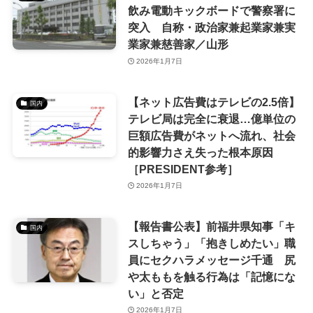
飲み電動キックボードで警察署に
突入 自称・政治家兼起業家兼実
業家兼慈善家／山形
2026年1月7日
【ネット広告費はテレビの2.5倍】
国内
テレビ局は完全に衰退…億単位の
巨額広告費がネットへ流れ、社会
的影響力さえ失った根本原因
［PRESIDENT参考］
2026年1月7日
【報告書公表】前福井県知事「キ
国内
スしちゃう」「抱きしめたい」職
員にセクハラメッセージ千通 尻
や太ももを触る行為は「記憶にな
い」と否定
2026年1月7日