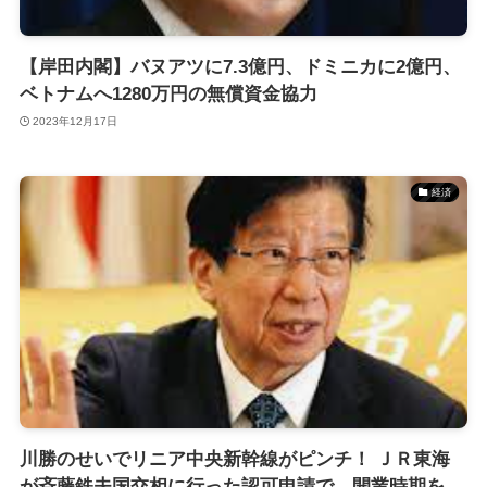
【岸田内閣】バヌアツに7.3億円、ドミニカに2億円、
ベトナムへ1280万円の無償資金協力
2023年12月17日
経済
川勝のせいでリニア中央新幹線がピンチ！ ＪＲ東海
が斉藤鉄夫国交相に行った認可申請で、開業時期を