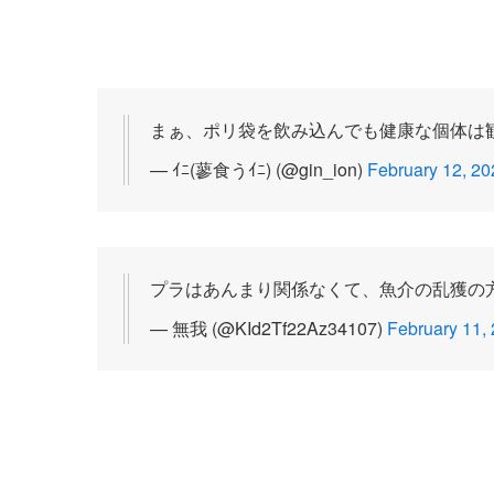
まぁ、ポリ袋を飲み込んでも健康な個体は
— ｲﾆ(蓼食うｲﾆ) (@gin_ion)
February 12, 20
プラはあんまり関係なくて、魚介の乱獲の
— 無我 (@KId2Tf22Az34107)
February 11,