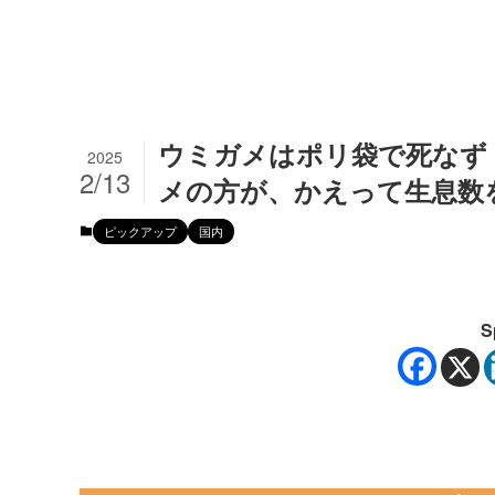
ウミガメはポリ袋で死なず
2025
2/13
メの方が、かえって生息数
ピックアップ
国内
S