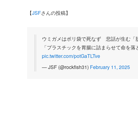
【
JSF
さんの投稿】
ウミガメはポリ袋で死なず 悲話が生む「脱
「プラスチックを胃腸に詰まらせて命を落
pic.twitter.com/potGaTLTve
— JSF (@rockfish31)
February 11, 2025