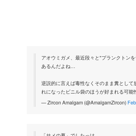
アオウミガメ、最近段々と"プランクトンを
あるんだよね…
逆説的に言えば毒性なくそのまま糞として
れになったビニル袋のほうが好まれる可能
— Zircon Amalgam (@AmalgamZircon)
Feb
「サメの夏」でしたっけ