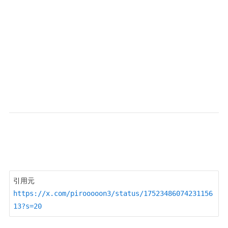
引用元　
https://x.com/pirooooon3/status/17523486074231156
13?s=20