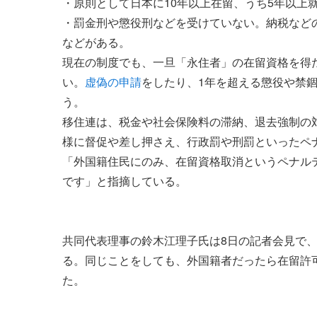
・原則として日本に10年以上在留、うち5年以上
・罰金刑や懲役刑などを受けていない。納税など
などがある。
現在の制度でも、一旦「永住者」の在留資格を得
い。
虚偽の申請
をしたり、1年を超える懲役や禁
う。
移住連は、税金や社会保険料の滞納、退去強制の
様に督促や差し押さえ、行政罰や刑罰といったペ
「外国籍住民にのみ、在留資格取消というペナル
です」と指摘している。
共同代表理事の鈴木江理子氏は8日の記者会見で
る。同じことをしても、外国籍者だったら在留許
た。