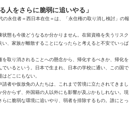
る人をさらに脆弱に追いやる」
0代の永住者＝西日本在住＝は、「永住権の取り消し検討」の報
。
康状態も今後どうなるか分かりません。在留資格を失うリスク
失い、家族が離散することになったらと考えると不安でいっぱ
権を取り消されることへの懸念から、帰化するべきか、帰化を
んでいるという。日本で生まれ、日本の学校に通い、この国で
盤はどこにもない。
申請者や仮放免の人たちは、これまで苦境に立たされてきまし
か分からず、外国籍の人以外にも影響が及ぶかもしれない。現
さらに脆弱な環境に追いやり、弱者を排除するもの。誰にとっ