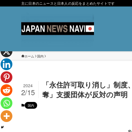
主に日本のニュースと日本人の反応をまとめたサイトです
ホーム
国内
「永住許可取り消し」制度
2024
2/15
奪」支援団体が反対の声明
国内
S