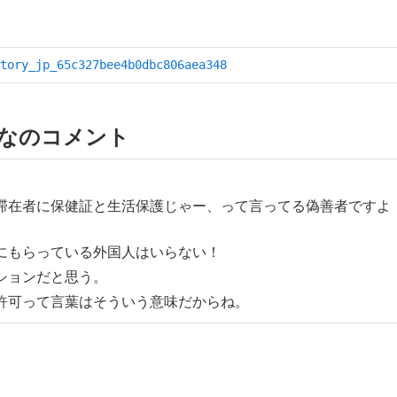
tory_jp_65c327bee4b0dbc806aea348
なのコメント
滞在者に保健証と生活保護じゃー、って言ってる偽善者ですよ
にもらっている外国人はいらない！
ションだと思う。
許可って言葉はそういう意味だからね。