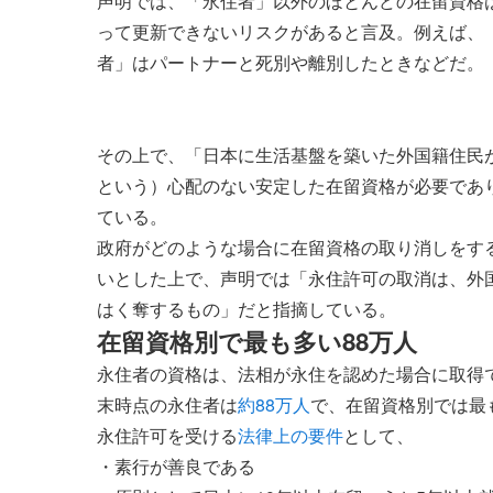
声明では、「永住者」以外のほとんどの在留資格
って更新できないリスクがあると言及。例えば、
者」はパートナーと死別や離別したときなどだ。
その上で、「日本に生活基盤を築いた外国籍住民
という）心配のない安定した在留資格が必要であ
ている。
政府がどのような場合に在留資格の取り消しをす
いとした上で、声明では「永住許可の取消は、外
はく奪するもの」だと指摘している。
在留資格別で最も多い88万人
永住者の資格は、法相が永住を認めた場合に取得で
末時点の永住者は
約88万人
で、在留資格別では最
永住許可を受ける
法律上の要件
として、
・素行が善良である