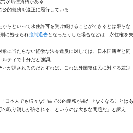
就労か居住資格がある
の公的義務を適正に履行している
たからといって永住許可を受け続けることができるとは限らな
錮刑に処せられ
強制退去
となったりした場合などは、永住権を
対象に当たらない軽微な法令違反に対しては、日本国籍者と同
ナルティで十分だと強調。
ティが課されるのだとすれば、これは外国籍住民に対する差別
、「日本人でも様々な理由で公的義務が果たせなくなることは
可の取り消しが許される、というのは大きな問題だ」と訴え