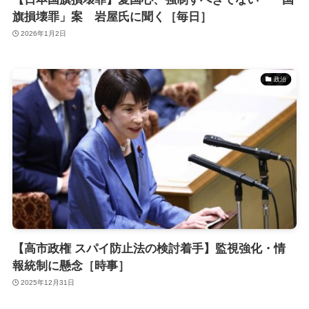
旗損壊罪」案 岩屋氏に聞く［毎日］
2026年1月2日
政治
【高市政権 スパイ防止法の検討着手】監視強化・情
報統制に懸念［時事］
2025年12月31日