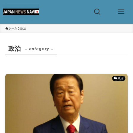
ホーム
政治
政治
– category –
政治