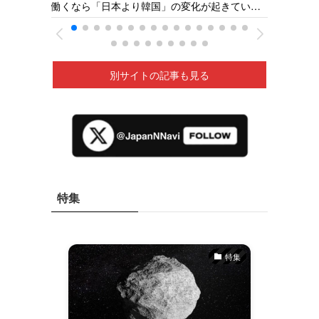
【火の
働くなら「日本より韓国」の変化が起きてい
県の若狭医療福祉専門学校［福井新聞］26/05
深夜に
る ベトナムの人材送り出し機関が懸念［東京
新聞］26/05
別サイトの記事も見る
特集
特集
特集