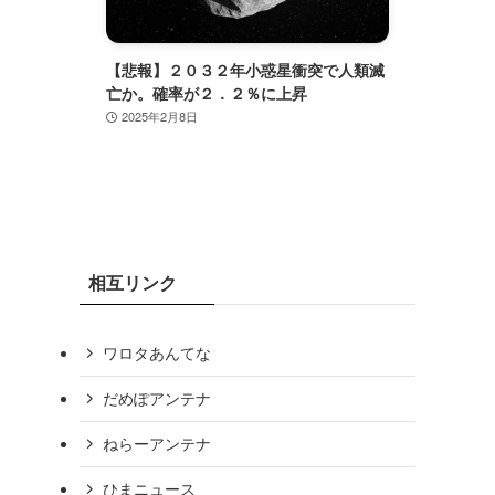
間大賞は
【悲報】２０３２年小惑星衝突で人類滅
自己ア
働いて
亡か。確率が２．２％に上昇
クのあ
」［オリ
2025年2月8日
2024
相互リンク
ワロタあんてな
だめぽアンテナ
ねらーアンテナ
ひまニュース