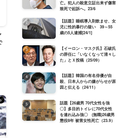
亡。犯人の殺意立証出来ず傷害
致死で起訴へ。23/6
【話題】睡眠導入剤飲ませ、女
児に性的暴行の疑い 39～55
歳の5人逮捕[24/1]
マ
で
【イーロン・マスク氏】石破氏
の辞任に「いなくなって清々し
た」とＸ投稿（25/09）
【話題】韓国の有名俳優が自
殺、日本人からの嫌がらせが原
因と伝える（24/11）
外
話題【26歳男 70代女性を強
〇】多目的トイレに70代女性
を連れ込み強〇 (無職)26歳男
懲役8年 被害女性死亡（23.9）