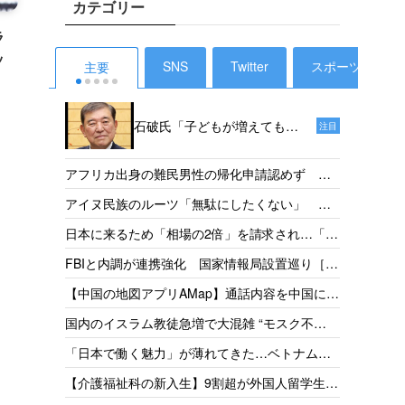
カテゴリー
ラ
ッ
SNS
Twitter
スポーツ
主要
石破氏「子どもが増えても、
注目
投票ができるようになるのは
18年後だからねえ。その時、
外国人
アフリカ出身の難民男性の帰化申請認めず 東
私たちは政治家をやっていな
税で半
京地裁「日本語能力があったとは認めらない」
【タイ
アイヌ民族のルーツ「無駄にしたくない」 千
いでしょう」［デイリー新
支援［
［産経］26/05
ってい
葉県出身・佐藤さんが平取高入学 差別受けた
潮］25/1
発表か
日本に来るため「相場の2倍」を請求され…「だ
件の犯
父の遺志受け継ぐ［北海道新聞］26/05
取得厳
からもっと働きたい」 お惣菜工場で頑張るベ
捕・起
【神社
FBIと内調が連携強化 国家情報局設置巡り［共
方」を
トナム人女性の事情［東京新聞］26/05
怒り「
同］26/05
政府
【中国の地図アプリAMap】通話内容を中国に送
［読売］
従事者
信 国家安全局がリスク指摘［台湾］26/05
【琵琶
国内のイスラム教徒急増で大混雑 “モスク不
［産経］
足”訴えの一方で相次ぐ建設反対［テレ朝］
【岐阜
「日本で働く魅力」が薄れてきた…ベトナムで
26/04
上回る
募集をかけても人が集まらず［東京新聞］26/05
【外務
【介護福祉科の新入生】9割超が外国人留学生
26/05
金協力
志す日本人減、国の受け入れ方針も影響 福井