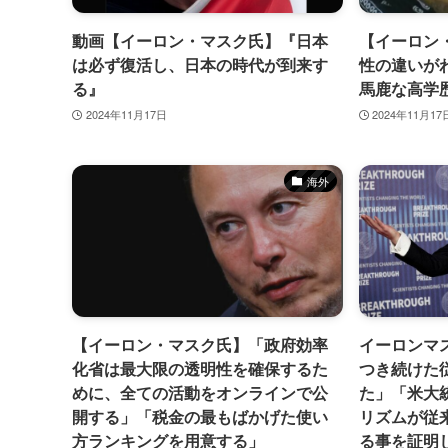
動画【イーロン・マスク氏】『日本
【イーロン
は必ず復活し、日本の時代が到来す
性の違いが
る』
馬鹿な高学
2024年11月17日
2024年11月17
海外
【イーロン・マスク氏】「政府効率
イーロンマ
化省は最大限の透明性を確保するた
つき続けた
めに、全ての活動をオンラインで公
た」「米大
開する」「税金の最もばかげた使い
リズムが従
方ランキングを用意する」
る事を証明