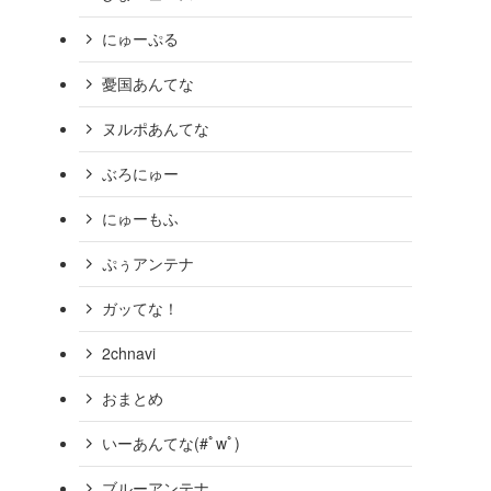
にゅーぷる
憂国あんてな
ヌルポあんてな
ぶろにゅー
にゅーもふ
ぷぅアンテナ
ガッてな！
2chnavi
おまとめ
いーあんてな(#ﾟwﾟ)
ブルーアンテナ