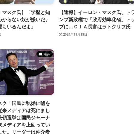
・マスク氏】「学歴と知
【速報】イーロン・マスク氏、ト
わからない奴が嫌いだ。
ンプ新政権で「政府効率化省」ト
歴もいるんだよ」
プに…ＣＩＡ長官はラトクリフ氏
日
2024年11月13日
海外
スク「国民に執拗に嘘を
従来メディアは死にまし
統領選挙は国民ジャーナ
来メディアを上回ってい
した。リーダーは仲介者